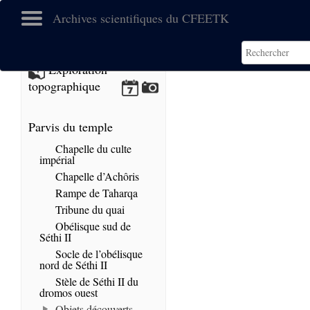
Archives scientifiques du CFEETK
No images found.
Exploration
topographique
Parvis du temple
Chapelle du culte
impérial
Chapelle d’Achôris
Rampe de Taharqa
Tribune du quai
Obélisque sud de
Séthi II
Socle de l’obélisque
nord de Séthi II
Stèle de Séthi II du
dromos ouest
Objets découverts