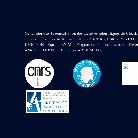
pylône
e
Cour axiale du V
pylône, avant-porte du
e
VI
pylône
e
VI
pylône
e
Cour axiale du VI
Cette interface de consultation des archives scientifiques du Cfeetk 
pylône
réalisée dans le cadre du
projet
Karnak
(CNRS, USR 3172 - CFEE
UMR 5140, Équipe ENiM - Programme « Investissement d’Aven
e
Cour nord du VI
ANR-11-LABX-0032-01 Labex ARCHIMEDE)
pylône
e
Cour sud du VI
pylône
Objets découverts
Zone Centrale du Temple
Chapelle de
Kamoutef
Chapelle de Philippe
Arrhidée
Portique du
sanctuaire de la barque
« Palais de Maât »