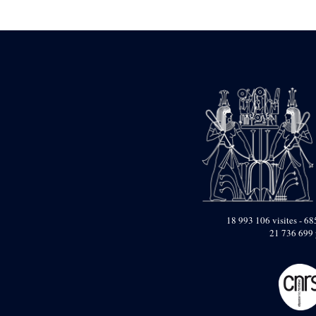
Statue d’un roi
agenouillé présentant
une table d’offrandes de
Séthi II
Statue porte-
enseigne de Séthi II
Statue porte-
enseigne de Séthi II
Stèle de la campagne
nubienne de
Psammétique II
Objets découverts
Zone des Pylônes
Centraux
e
III
pylône
18 993 106 visites - 685
21 736 699 
« Porte » de Ramsès
IX
e
IV
pylône
e
Cour nord du IV
pylône
e
Cour sud du IV