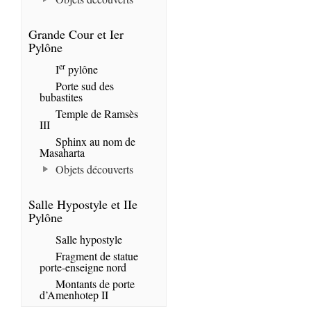
Grande Cour et Ier
Pylône
er
I
pylône
Porte sud des
bubastites
Temple de Ramsès
III
Sphinx au nom de
Masaharta
Objets découverts
Salle Hypostyle et IIe
Pylône
Salle hypostyle
Fragment de statue
porte-enseigne nord
Montants de porte
d’Amenhotep II