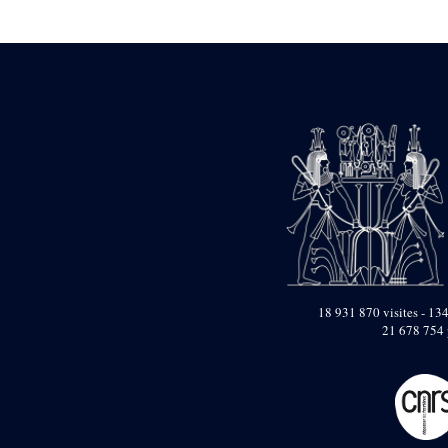
Statue d’un roi
agenouillé présentant
une table d’offrandes de
Séthi II
Statue porte-
enseigne de Séthi II
Statue porte-
enseigne de Séthi II
Stèle de la campagne
nubienne de
Psammétique II
Objets découverts
Zone des Pylônes
Centraux
e
III
pylône
18 931 870 visites - 134
21 678 754 
« Porte » de Ramsès
IX
e
IV
pylône
e
Cour nord du IV
pylône
e
Cour sud du IV