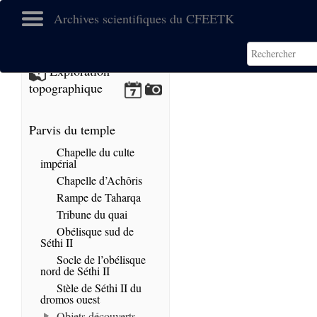
Archives scientifiques du CFEETK
No images found.
Exploration
topographique
Parvis du temple
Chapelle du culte
impérial
Chapelle d’Achôris
Rampe de Taharqa
Tribune du quai
Obélisque sud de
Séthi II
Socle de l’obélisque
nord de Séthi II
Stèle de Séthi II du
dromos ouest
Objets découverts