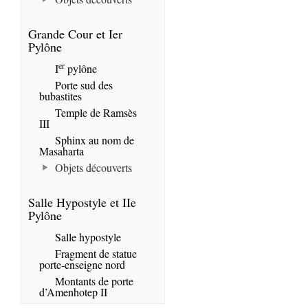
Grande Cour et Ier
Pylône
er
I
pylône
Porte sud des
bubastites
Temple de Ramsès
III
Sphinx au nom de
Masaharta
Objets découverts
Salle Hypostyle et IIe
Pylône
Salle hypostyle
Fragment de statue
porte-enseigne nord
Montants de porte
d’Amenhotep II