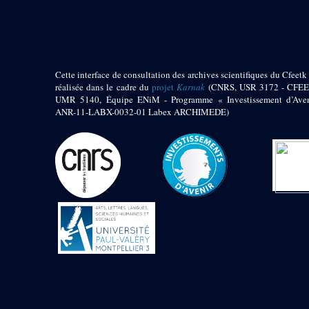
pylône
e
Cour axiale du V
pylône, avant-porte du
e
VI
pylône
e
VI
pylône
e
Cour axiale du VI
Cette interface de consultation des archives scientifiques du Cfeetk 
pylône
réalisée dans le cadre du
projet
Karnak
(CNRS, USR 3172 - CFEE
UMR 5140, Équipe ENiM - Programme « Investissement d’Aven
e
Cour nord du VI
ANR-11-LABX-0032-01 Labex ARCHIMEDE)
pylône
e
Cour sud du VI
pylône
Objets découverts
Zone Centrale du Temple
Chapelle de
Kamoutef
Chapelle de Philippe
Arrhidée
Portique du
sanctuaire de la barque
« Palais de Maât »