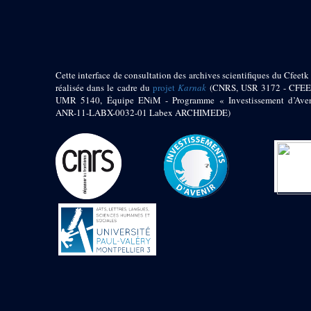
pylône
e
Cour axiale du V
pylône, avant-porte du
e
VI
pylône
e
VI
pylône
e
Cour axiale du VI
Cette interface de consultation des archives scientifiques du Cfeetk 
pylône
réalisée dans le cadre du
projet
Karnak
(CNRS, USR 3172 - CFEE
UMR 5140, Équipe ENiM - Programme « Investissement d’Aven
e
Cour nord du VI
ANR-11-LABX-0032-01 Labex ARCHIMEDE)
pylône
e
Cour sud du VI
pylône
Objets découverts
Zone Centrale du Temple
Chapelle de
Kamoutef
Chapelle de Philippe
Arrhidée
Portique du
sanctuaire de la barque
« Palais de Maât »