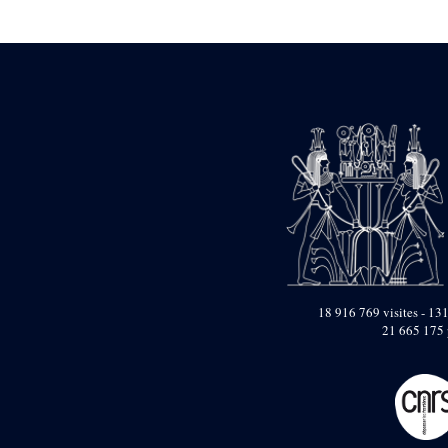
Statue d’un roi
agenouillé présentant
une table d’offrandes de
Séthi II
Statue porte-
enseigne de Séthi II
Statue porte-
enseigne de Séthi II
Stèle de la campagne
nubienne de
Psammétique II
Objets découverts
Zone des Pylônes
Centraux
e
III
pylône
18 916 769 visites - 131
21 665 175 
« Porte » de Ramsès
IX
e
IV
pylône
e
Cour nord du IV
pylône
e
Cour sud du IV