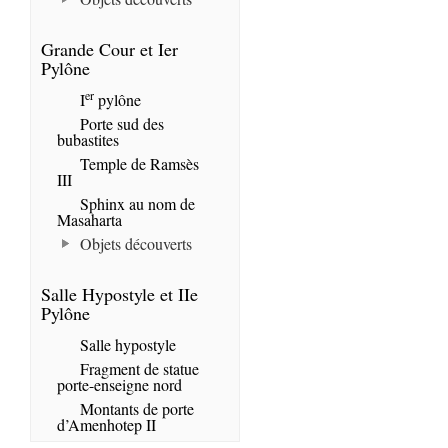
Grande Cour et Ier
Pylône
er
I
pylône
Porte sud des
bubastites
Temple de Ramsès
III
Sphinx au nom de
Masaharta
Objets découverts
Salle Hypostyle et IIe
Pylône
Salle hypostyle
Fragment de statue
porte-enseigne nord
Montants de porte
d’Amenhotep II