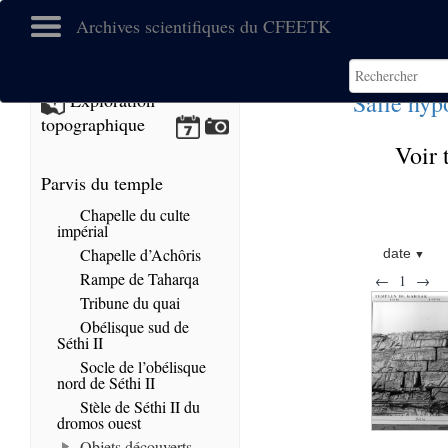
Archives scientifiques du CFEETK
Salle hyp
Exploration
topographique
Voir 
Parvis du temple
Chapelle du culte
impérial
Chapelle d’Achôris
date
Rampe de Taharqa
←
1
→
Tribune du quai
Obélisque sud de
Séthi II
Socle de l’obélisque
nord de Séthi II
Stèle de Séthi II du
dromos ouest
Objets découverts