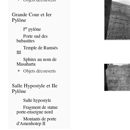
Grande Cour et Ier
Pylône
er
I
pylône
Porte sud des
bubastites
Temple de Ramsès
III
Sphinx au nom de
Masaharta
Objets découverts
Salle Hypostyle et IIe
Pylône
Salle hypostyle
Fragment de statue
porte-enseigne nord
Montants de porte
d’Amenhotep II