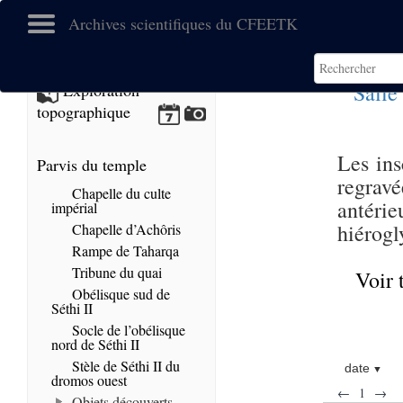
Archives scientifiques du CFEETK
Salle
Exploration
topographique
Les ins
Parvis du temple
regrav
Chapelle du culte
antéri
impérial
hiérogl
Chapelle d’Achôris
Rampe de Taharqa
Tribune du quai
Voir 
Obélisque sud de
Séthi II
Socle de l’obélisque
nord de Séthi II
Stèle de Séthi II du
date
dromos ouest
←
1
→
Objets découverts