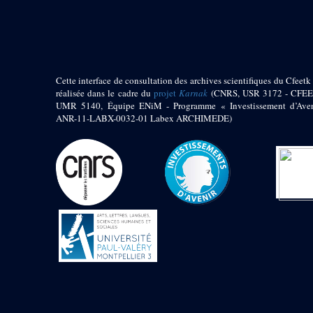
pylône
e
Cour axiale du V
pylône, avant-porte du
e
VI
pylône
e
VI
pylône
e
Cour axiale du VI
Cette interface de consultation des archives scientifiques du Cfeetk 
pylône
réalisée dans le cadre du
projet
Karnak
(CNRS, USR 3172 - CFEE
e
Cour nord du VI
UMR 5140, Équipe ENiM - Programme « Investissement d’Aven
pylône
ANR-11-LABX-0032-01 Labex ARCHIMEDE)
e
Cour sud du VI
pylône
Objets découverts
Zone Centrale du Temple
Chapelle de
Kamoutef
Chapelle de Philippe
Arrhidée
Portique du
sanctuaire de la barque
« Palais de Maât »