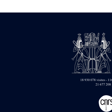
Statue d’un roi
agenouillé présentant
une table d’offrandes de
Séthi II
Statue porte-
enseigne de Séthi II
Statue porte-
enseigne de Séthi II
Stèle de la campagne
nubienne de
Psammétique II
Objets découverts
Zone des Pylônes
Centraux
e
III
pylône
18 930 078 visites - 116
« Porte » de Ramsès
21 677 208 
IX
e
IV
pylône
e
Cour nord du IV
pylône
e
Cour sud du IV