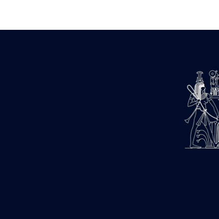
Zone des Pylônes Centraux
e
III
pylône
« Porte » de Ramsès IX
e
IV
pylône
e
Cour nord du IV
pylône
e
Cour sud du IV
pylône
e
Cour axiale du V
pylône, avant-
e
porte du VI
pylône
e
VI
pylône
e
Cour axiale du VI
pylône
e
Cour nord du VI
pylône
e
Cour sud du VI
pylône
Objets découverts
Zone Centrale du Temple
Chapelle de Kamoutef
Chapelle de Philippe Arrhidée
Portique du sanctuaire de la