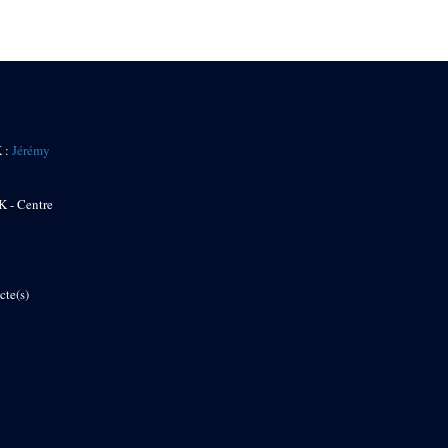
K :
Jérémy
K - Centre
cte(s)