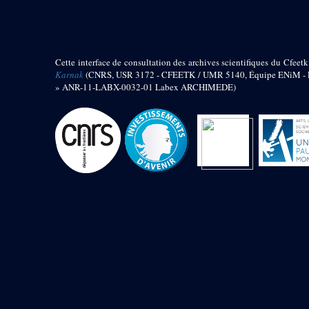
barque
« Palais de Maât »
Objets découverts
Cette interface de consultation des archives scientifiques du Cfeetk
Zone de l'Akhmenou
Karnak
(CNRS, USR 3172 - CFEETK / UMR 5140, Équipe ENiM - Pr
» ANR-11-LABX-0032-01 Labex ARCHIMEDE)
Salle des fêtes « Heret-ib »
Autel de la salle solaire
Base de statue
Base de statue de Thoutmosis III
Base et pieds d’un groupe
statuaire
Fragment inférieur de statue de
Thoutmosis III présentant un autel à
libation
Statue agenouillée
Table d’offrandes de Thoutmosis
III
Objets découverts
Mur extérieur de Thoutmosis III