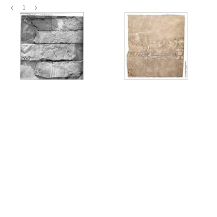
←
1
→