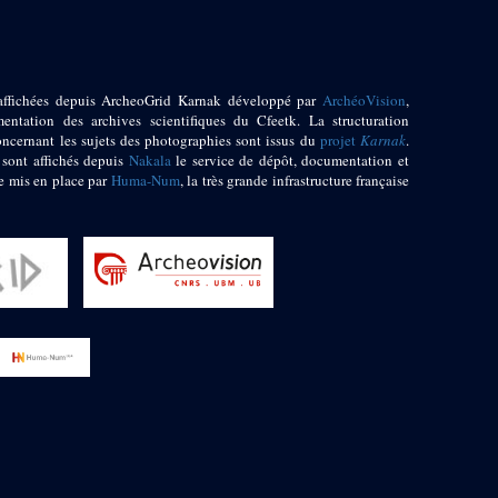
affichées depuis ArcheoGrid Karnak développé par
ArchéoVision
,
entation des archives scientifiques du Cfeetk. La structuration
oncernant les sujets des photographies sont issus du
projet
Karnak
.
 sont affichés depuis
Nakala
le service de dépôt, documentation et
e mis en place par
Huma-Num
, la très grande infrastructure française