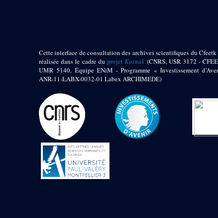
pylône
e
Cour axiale du V
pylône, avant-porte du
e
VI
pylône
e
VI
pylône
e
Cour axiale du VI
Cette interface de consultation des archives scientifiques du Cfeetk 
pylône
réalisée dans le cadre du
projet
Karnak
(CNRS, USR 3172 - CFEE
UMR 5140, Équipe ENiM - Programme « Investissement d’Aven
e
Cour nord du VI
ANR-11-LABX-0032-01 Labex ARCHIMEDE)
pylône
e
Cour sud du VI
pylône
Objets découverts
Zone Centrale du Temple
Chapelle de
Kamoutef
Chapelle de Philippe
Arrhidée
Portique du
sanctuaire de la barque
« Palais de Maât »