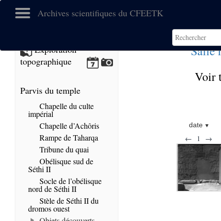
Archives scientifiques du CFEETK
Salle 
Exploration
topographique
Voir 
Parvis du temple
Chapelle du culte
impérial
Chapelle d’Achôris
date
Rampe de Taharqa
←
1
→
Tribune du quai
Obélisque sud de
Séthi II
Socle de l’obélisque
nord de Séthi II
Stèle de Séthi II du
dromos ouest
Objets découverts