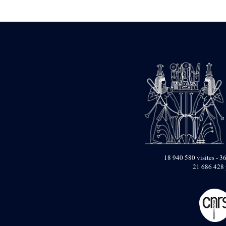
Statue d’un roi
agenouillé présentant
une table d’offrandes de
Séthi II
Statue porte-
enseigne de Séthi II
Statue porte-
enseigne de Séthi II
Stèle de la campagne
nubienne de
Psammétique II
Objets découverts
Zone des Pylônes
Centraux
e
III
pylône
18 940 580 visites - 36
21 686 428 
« Porte » de Ramsès
IX
e
IV
pylône
e
Cour nord du IV
pylône
e
Cour sud du IV