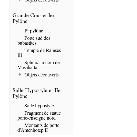
Grande Cour et Ier
Pylône
er
I
pylône
Porte sud des
bubastites
Temple de Ramsès
III
Sphinx au nom de
Masaharta
Objets découverts
Salle Hypostyle et IIe
Pylône
Salle hypostyle
Fragment de statue
porte-enseigne nord
Montants de porte
d’Amenhotep II