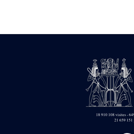
Statue d’un roi
agenouillé présentant
une table d’offrandes de
Séthi II
Statue porte-
enseigne de Séthi II
Statue porte-
enseigne de Séthi II
Stèle de la campagne
nubienne de
Psammétique II
Objets découverts
Zone des Pylônes
Centraux
e
III
pylône
« Porte » de Ramsès
IX
e
IV
pylône
18 910 108 visites - 649
e
Cour nord du IV
21 659 151 
pylône
e
Cour sud du IV