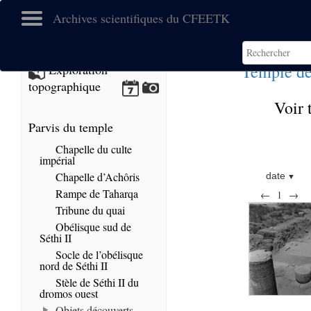
Archives scientifiques du CFEETK
Temple de
Exploration
topographique
Voir 
Parvis du temple
Chapelle du culte
impérial
Chapelle d’Achôris
date
Rampe de Taharqa
←
1
→
Tribune du quai
Obélisque sud de
Séthi II
Socle de l’obélisque
nord de Séthi II
Stèle de Séthi II du
dromos ouest
Objets découverts