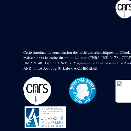
pylône
e
Cour axiale du V
pylône, avant-porte du
e
VI
pylône
e
VI
pylône
e
Cour axiale du VI
pylône
e
Cour nord du VI
pylône
Cette interface de consultation des archives scientifiques du Cfeetk 
e
Cour sud du VI
réalisée dans le cadre du
projet
Karnak
(CNRS, USR 3172 - CFEE
pylône
UMR 5140, Équipe ENiM - Programme « Investissement d’Aven
Objets découverts
ANR-11-LABX-0032-01 Labex ARCHIMEDE)
Zone Centrale du Temple
Chapelle de
Kamoutef
Chapelle de Philippe
Arrhidée
Portique du
sanctuaire de la barque
« Palais de Maât »