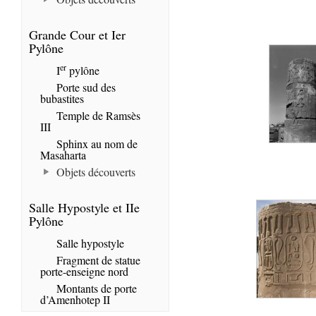
Grande Cour et Ier
Pylône
er
I
pylône
Porte sud des
bubastites
Temple de Ramsès
III
Sphinx au nom de
Masaharta
Objets découverts
Salle Hypostyle et IIe
Pylône
Salle hypostyle
Fragment de statue
porte-enseigne nord
Montants de porte
d’Amenhotep II