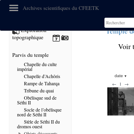
Archives scientifiques du CFEETK
Temple de
Exploration
topographique
Voir 
Parvis du temple
Chapelle du culte
impérial
Chapelle d’Achôris
date
Rampe de Taharqa
←
1
→
Tribune du quai
Obélisque sud de
Séthi II
Socle de l’obélisque
nord de Séthi II
Stèle de Séthi II du
dromos ouest
Objets découverts