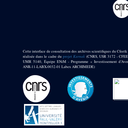
pylône
e
Cour axiale du V
pylône, avant-porte du
e
VI
pylône
e
VI
pylône
e
Cour axiale du VI
pylône
e
Cour nord du VI
pylône
Cette interface de consultation des archives scientifiques du Cfeetk 
e
Cour sud du VI
réalisée dans le cadre du
projet
Karnak
(CNRS, USR 3172 - CFEE
pylône
UMR 5140, Équipe ENiM - Programme « Investissement d’Aven
Objets découverts
ANR-11-LABX-0032-01 Labex ARCHIMEDE)
Zone Centrale du Temple
Chapelle de
Kamoutef
Chapelle de Philippe
Arrhidée
Portique du
sanctuaire de la barque
« Palais de Maât »