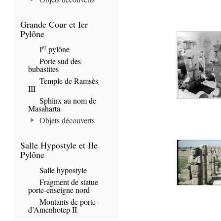
Grande Cour et Ier
Pylône
er
I
pylône
Porte sud des
bubastites
Temple de Ramsès
III
Sphinx au nom de
Masaharta
Objets découverts
Salle Hypostyle et IIe
Pylône
Salle hypostyle
Fragment de statue
porte-enseigne nord
Montants de porte
d’Amenhotep II