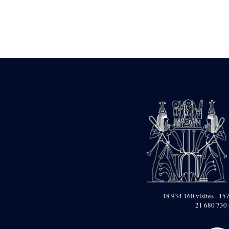
Statue d’un roi
agenouillé présentant
une table d’offrandes de
Séthi II
Statue porte-
enseigne de Séthi II
Statue porte-
enseigne de Séthi II
Stèle de la campagne
nubienne de
Psammétique II
Objets découverts
Zone des Pylônes
Centraux
e
III
pylône
« Porte » de Ramsès
IX
e
IV
pylône
18 934 160 visites - 157
e
Cour nord du IV
21 680 730 
pylône
e
Cour sud du IV