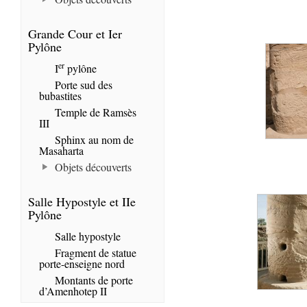
Grande Cour et Ier
Pylône
er
I
pylône
Porte sud des
bubastites
Temple de Ramsès
III
Sphinx au nom de
Masaharta
Objets découverts
Salle Hypostyle et IIe
Pylône
Salle hypostyle
Fragment de statue
porte-enseigne nord
Montants de porte
d’Amenhotep II