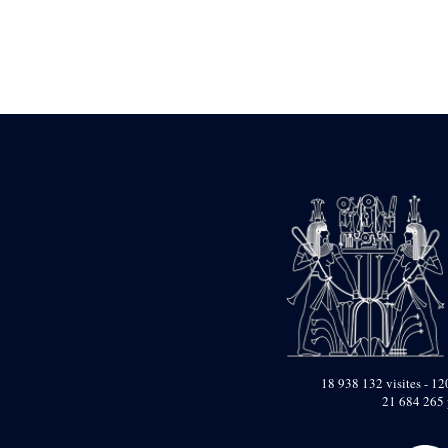
Statue d’un roi
agenouillé présentant
une table d’offrandes de
Séthi II
Statue porte-
enseigne de Séthi II
Statue porte-
enseigne de Séthi II
Stèle de la campagne
nubienne de
Psammétique II
Objets découverts
Zone des Pylônes
Centraux
e
III
pylône
« Porte » de Ramsès
IX
e
IV
pylône
18 938 132 visites - 120
e
Cour nord du IV
21 684 265 
pylône
e
Cour sud du IV