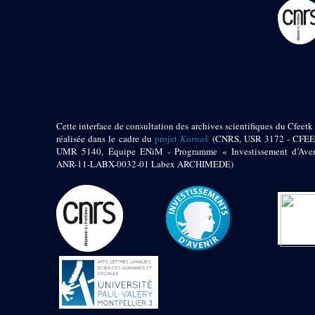
pylône
e
Cour axiale du V
pylône, avant-porte du
e
VI
pylône
e
VI
pylône
e
Cour axiale du VI
pylône
e
Cour nord du VI
pylône
Cette interface de consultation des archives scientifiques du Cfeetk 
e
Cour sud du VI
réalisée dans le cadre du
projet
Karnak
(CNRS, USR 3172 - CFEE
pylône
UMR 5140, Équipe ENiM - Programme « Investissement d’Aven
Objets découverts
ANR-11-LABX-0032-01 Labex ARCHIMEDE)
Zone Centrale du Temple
Chapelle de
Kamoutef
Chapelle de Philippe
Arrhidée
Portique du
sanctuaire de la barque
« Palais de Maât »