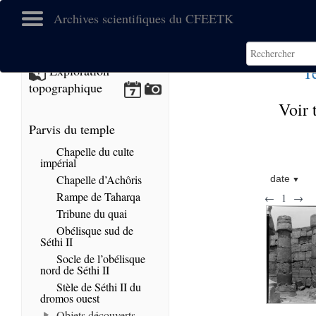
Archives scientifiques du CFEETK
T
Exploration
topographique
Voir 
Parvis du temple
Chapelle du culte
impérial
Chapelle d’Achôris
date
Rampe de Taharqa
←
1
→
Tribune du quai
Obélisque sud de
Séthi II
Socle de l’obélisque
nord de Séthi II
Stèle de Séthi II du
dromos ouest
Objets découverts