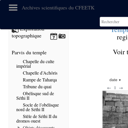
Archives scientifiques du CFEETK
Temple
Exploration
topographique
regi
Voir 
Parvis du temple
Chapelle du culte
impérial
Chapelle d’Achôris
Rampe de Taharqa
date
Tribune du quai
←
1
→
Obélisque sud de
Séthi II
Socle de l’obélisque
nord de Séthi II
Stèle de Séthi II du
dromos ouest
Objets découverts