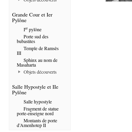
Grande Cour et Ier
Pylône
er
I
pylône
Porte sud des
bubastites
Temple de Ramsès
III
Sphinx au nom de
Masaharta
Objets découverts
Salle Hypostyle et IIe
Pylône
Salle hypostyle
Fragment de statue
porte-enseigne nord
Montants de porte
d’Amenhotep II