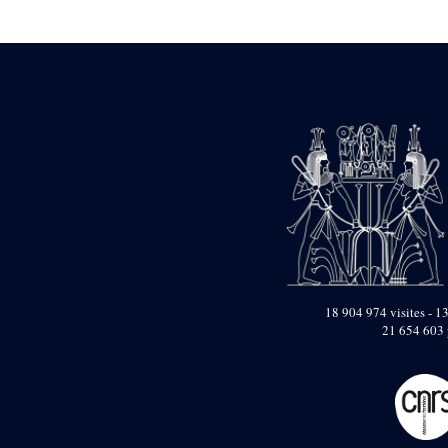
Statue d’un roi
agenouillé présentant
une table d’offrandes de
Séthi II
Statue porte-
enseigne de Séthi II
Statue porte-
enseigne de Séthi II
Stèle de la campagne
nubienne de
Psammétique II
Objets découverts
Zone des Pylônes
Centraux
e
III
pylône
18 904 974 visites - 13
21 654 603 
« Porte » de Ramsès
IX
e
IV
pylône
e
Cour nord du IV
pylône
e
Cour sud du IV