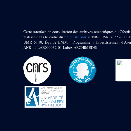
pylône
e
Cour axiale du V
pylône, avant-porte du
e
VI
pylône
e
VI
pylône
e
Cour axiale du VI
Cette interface de consultation des archives scientifiques du Cfeetk 
pylône
réalisée dans le cadre du
projet
Karnak
(CNRS, USR 3172 - CFEE
UMR 5140, Équipe ENiM - Programme « Investissement d’Aven
e
Cour nord du VI
ANR-11-LABX-0032-01 Labex ARCHIMEDE)
pylône
e
Cour sud du VI
pylône
Objets découverts
Zone Centrale du Temple
Chapelle de
Kamoutef
Chapelle de Philippe
Arrhidée
Portique du
sanctuaire de la barque
« Palais de Maât »