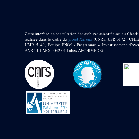
pylône
e
Cour axiale du V
pylône, avant-porte du
e
VI
pylône
e
VI
pylône
e
Cour axiale du VI
Cette interface de consultation des archives scientifiques du Cfeetk 
pylône
réalisée dans le cadre du
projet
Karnak
(CNRS, USR 3172 - CFEE
UMR 5140, Équipe ENiM - Programme « Investissement d’Aven
e
Cour nord du VI
ANR-11-LABX-0032-01 Labex ARCHIMEDE)
pylône
e
Cour sud du VI
pylône
Objets découverts
Zone Centrale du Temple
Chapelle de
Kamoutef
Chapelle de Philippe
Arrhidée
Portique du
sanctuaire de la barque
« Palais de Maât »