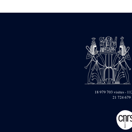
Statue d’un roi
agenouillé présentant
une table d’offrandes de
Séthi II
Statue porte-
enseigne de Séthi II
Statue porte-
enseigne de Séthi II
Stèle de la campagne
nubienne de
Psammétique II
Objets découverts
Zone des Pylônes
Centraux
e
III
pylône
18 979 703 visites - 112
21 724 679 
« Porte » de Ramsès
IX
e
IV
pylône
e
Cour nord du IV
pylône
e
Cour sud du IV