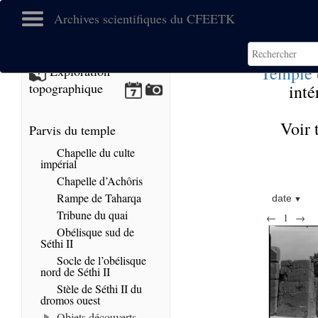
Archives scientifiques du CFEETK
Temple d
Exploration
topographique
inté
Voir 
Parvis du temple
Chapelle du culte
impérial
Chapelle d’Achôris
Rampe de Taharqa
date
Tribune du quai
←
1
→
Obélisque sud de
Séthi II
Socle de l’obélisque
nord de Séthi II
Stèle de Séthi II du
dromos ouest
Objets découverts