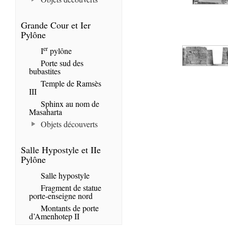
Grande Cour et Ier
Pylône
er
I
pylône
Porte sud des
bubastites
Temple de Ramsès
III
Sphinx au nom de
Masaharta
Objets découverts
Salle Hypostyle et IIe
Pylône
Salle hypostyle
Fragment de statue
porte-enseigne nord
Montants de porte
d’Amenhotep II