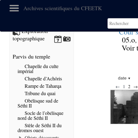
Archives scientifiques du CFEETK
Cour 
Exploration
topographique
05.o
,
Voir 
Parvis du temple
Chapelle du culte
impérial
Chapelle d’Achôris
date
Rampe de Taharqa
←
1
2
→
Tribune du quai
Obélisque sud de
Séthi II
Socle de l’obélisque
nord de Séthi II
Stèle de Séthi II du
dromos ouest
Objets découverts