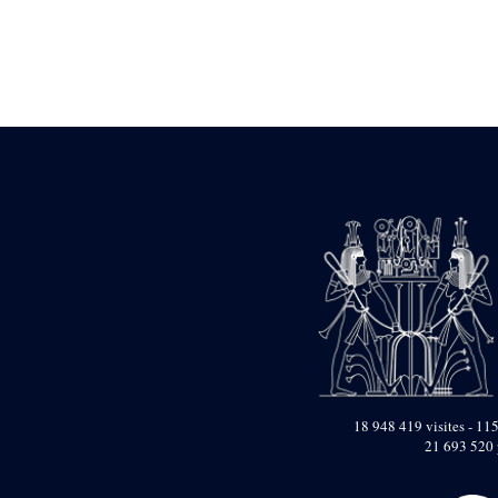
Statue d’un roi
agenouillé présentant
une table d’offrandes de
Séthi II
Statue porte-
enseigne de Séthi II
Statue porte-
enseigne de Séthi II
Stèle de la campagne
nubienne de
Psammétique II
Objets découverts
Zone des Pylônes
Centraux
e
III
pylône
« Porte » de Ramsès
IX
e
IV
pylône
18 948 419 visites - 115
e
Cour nord du IV
21 693 520 
pylône
e
Cour sud du IV