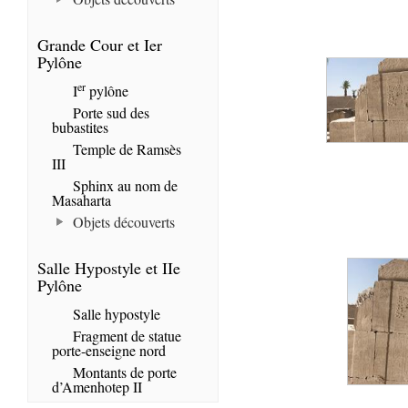
Grande Cour et Ier
Pylône
er
I
pylône
Porte sud des
bubastites
Temple de Ramsès
III
Sphinx au nom de
Masaharta
Objets découverts
Salle Hypostyle et IIe
Pylône
Salle hypostyle
Fragment de statue
porte-enseigne nord
Montants de porte
d’Amenhotep II