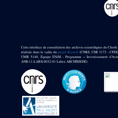
pylône
e
Cour axiale du V
pylône, avant-porte du
e
VI
pylône
e
VI
pylône
e
Cour axiale du VI
pylône
e
Cour nord du VI
pylône
Cette interface de consultation des archives scientifiques du Cfeetk 
e
Cour sud du VI
réalisée dans le cadre du
projet
Karnak
(CNRS, USR 3172 - CFEE
pylône
UMR 5140, Équipe ENiM - Programme « Investissement d’Aven
Objets découverts
ANR-11-LABX-0032-01 Labex ARCHIMEDE)
Zone Centrale du Temple
Chapelle de
Kamoutef
Chapelle de Philippe
Arrhidée
Portique du
sanctuaire de la barque
« Palais de Maât »