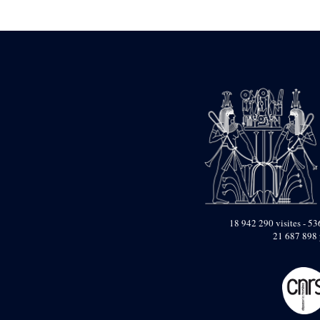
Statue d’un roi
agenouillé présentant
une table d’offrandes de
Séthi II
Statue porte-
enseigne de Séthi II
Statue porte-
enseigne de Séthi II
Stèle de la campagne
nubienne de
Psammétique II
Objets découverts
Zone des Pylônes
Centraux
e
III
pylône
18 942 290 visites - 536
21 687 898 
« Porte » de Ramsès
IX
e
IV
pylône
e
Cour nord du IV
pylône
e
Cour sud du IV