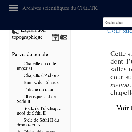
Archives scientifiques du CFEETK
Cour su
Exploration
topographique
Cette s
Parvis du temple
dont l
Chapelle du culte
salles 
impérial
Chapelle d’Achôris
cour s
Rampe de Taharqa
menou
Tribune du quai
chapell
Obélisque sud de
Séthi II
Voir 
Socle de l’obélisque
nord de Séthi II
Stèle de Séthi II du
dromos ouest
Objets découverts