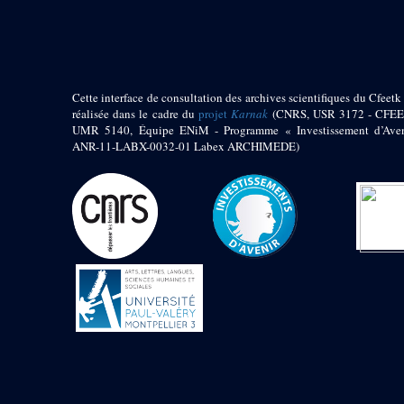
pylône
e
Cour axiale du V
pylône, avant-porte du
e
VI
pylône
e
VI
pylône
e
Cour axiale du VI
Cette interface de consultation des archives scientifiques du Cfeetk 
pylône
réalisée dans le cadre du
projet
Karnak
(CNRS, USR 3172 - CFEE
UMR 5140, Équipe ENiM - Programme « Investissement d’Aven
e
Cour nord du VI
ANR-11-LABX-0032-01 Labex ARCHIMEDE)
pylône
e
Cour sud du VI
pylône
Objets découverts
Zone Centrale du Temple
Chapelle de
Kamoutef
Chapelle de Philippe
Arrhidée
Portique du
sanctuaire de la barque
« Palais de Maât »