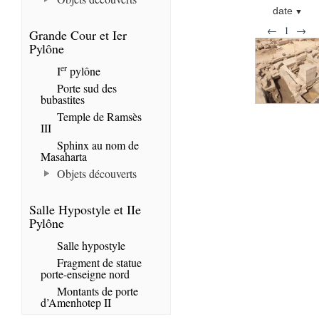
date
←
1
→
Grande Cour et Ier
Pylône
er
I
pylône
Porte sud des
bubastites
Temple de Ramsès
III
Sphinx au nom de
Masaharta
Objets découverts
Salle Hypostyle et IIe
Pylône
Salle hypostyle
Fragment de statue
porte-enseigne nord
Montants de porte
d’Amenhotep II