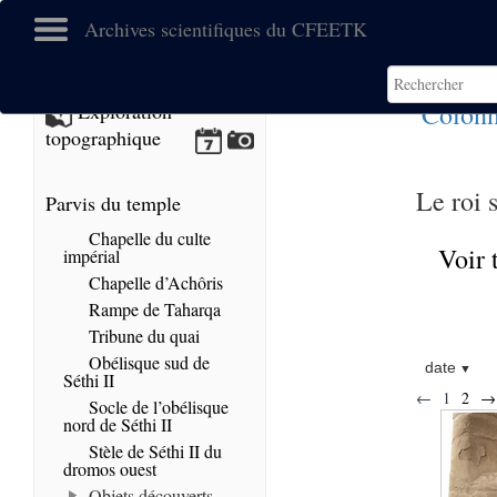
Archives scientifiques du CFEETK
Colonn
Exploration
topographique
Le roi 
Parvis du temple
Chapelle du culte
Voir 
impérial
Chapelle d’Achôris
Rampe de Taharqa
Tribune du quai
Obélisque sud de
date
Séthi II
←
1
2
→
Socle de l’obélisque
nord de Séthi II
Stèle de Séthi II du
dromos ouest
Objets découverts