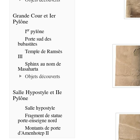
Grande Cour et Ier
Pylône
er
I
pylône
Porte sud des
bubastites
Temple de Ramsès
III
Sphinx au nom de
Masaharta
Objets découverts
Salle Hypostyle et IIe
Pylône
Salle hypostyle
Fragment de statue
porte-enseigne nord
Montants de porte
d’Amenhotep II