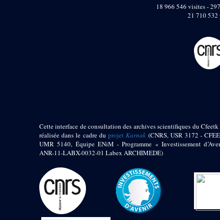
pylône
18 966 546 visites - 297
e
Cour axiale du V
21 710 532 
pylône, avant-porte du
e
VI
pylône
e
VI
pylône
e
Cour axiale du VI
pylône
e
Cour nord du VI
pylône
e
Cour sud du VI
pylône
Objets découverts
Cette interface de consultation des archives scientifiques du Cfeetk 
réalisée dans le cadre du
projet
Karnak
(CNRS, USR 3172 - CFEE
Zone Centrale du Temple
UMR 5140, Équipe ENiM - Programme « Investissement d’Aven
Chapelle de
ANR-11-LABX-0032-01 Labex ARCHIMEDE)
Kamoutef
Chapelle de Philippe
Arrhidée
Portique du
sanctuaire de la barque
« Palais de Maât »