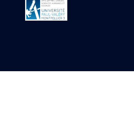
Objets découverts
Zone de l'Akhmenou
Salle des fêtes «
Heret-ib »
Autel de la salle
solaire
Base de statue
Base de statue de
Thoutmosis III
Base et pieds d’un
groupe statuaire
Fragment inférieur
de statue de Thoutmosis
III présentant un autel à
libation
Statue agenouillée
Table d’offrandes de
Thoutmosis III
Objets découverts