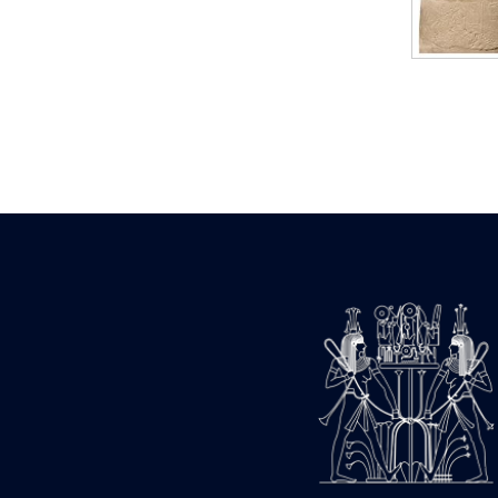
Statue d’un roi
agenouillé présentant
une table d’offrandes de
Séthi II
Statue porte-
enseigne de Séthi II
Statue porte-
enseigne de Séthi II
Stèle de la campagne
nubienne de
Psammétique II
Objets découverts
Zone des Pylônes
Centraux
e
III
pylône
« Porte » de Ramsès
IX
e
IV
pylône
e
Cour nord du IV
pylône
e
Cour sud du IV