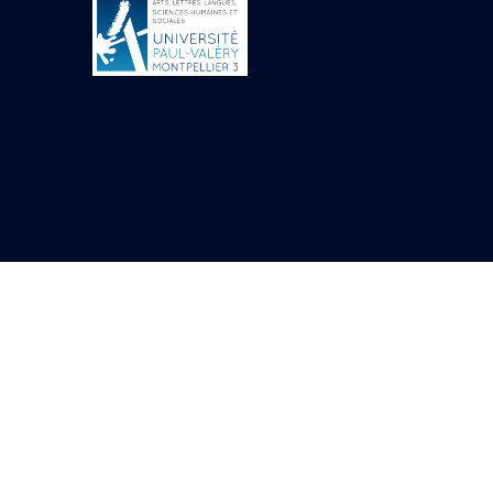
Objets découverts
Zone de l'Akhmenou
Salle des fêtes «
Heret-ib »
Autel de la salle
solaire
Base de statue
Base de statue de
Thoutmosis III
Base et pieds d’un
groupe statuaire
Fragment inférieur
de statue de Thoutmosis
III présentant un autel à
libation
Statue agenouillée
Table d’offrandes de
Thoutmosis III
Objets découverts