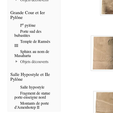
Grande Cour et Ier
Pylône
er
I
pylône
Porte sud des
bubastites
Temple de Ramsès
III
Sphinx au nom de
Masaharta
Objets découverts
Salle Hypostyle et IIe
Pylône
Salle hypostyle
Fragment de statue
porte-enseigne nord
Montants de porte
d’Amenhotep II