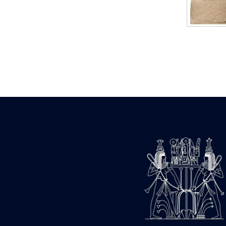
Statue d’un roi
agenouillé présentant
une table d’offrandes de
Séthi II
Statue porte-
enseigne de Séthi II
Statue porte-
enseigne de Séthi II
Stèle de la campagne
nubienne de
Psammétique II
Objets découverts
Zone des Pylônes
Centraux
e
III
pylône
« Porte » de Ramsès
IX
e
IV
pylône
e
Cour nord du IV
pylône
e
Cour sud du IV