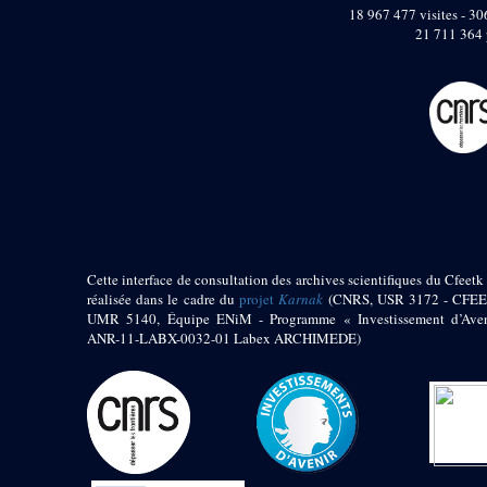
pylône
18 967 477 visites - 306
e
Cour axiale du V
21 711 364 
pylône, avant-porte du
e
VI
pylône
e
VI
pylône
e
Cour axiale du VI
pylône
e
Cour nord du VI
pylône
e
Cour sud du VI
pylône
Objets découverts
Cette interface de consultation des archives scientifiques du Cfeetk 
réalisée dans le cadre du
projet
Karnak
(CNRS, USR 3172 - CFEE
Zone Centrale du Temple
UMR 5140, Équipe ENiM - Programme « Investissement d’Aven
Chapelle de
ANR-11-LABX-0032-01 Labex ARCHIMEDE)
Kamoutef
Chapelle de Philippe
Arrhidée
Portique du
sanctuaire de la barque
« Palais de Maât »