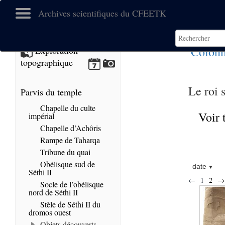
Archives scientifiques du CFEETK
Colonn
Exploration
topographique
Le roi 
Parvis du temple
Chapelle du culte
Voir 
impérial
Chapelle d’Achôris
Rampe de Taharqa
Tribune du quai
Obélisque sud de
date
Séthi II
←
1
2
→
Socle de l’obélisque
nord de Séthi II
Stèle de Séthi II du
dromos ouest
Objets découverts