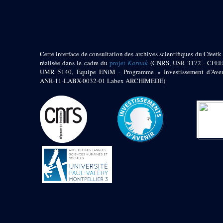
pylône
e
Cour axiale du V
pylône, avant-porte du
e
VI
pylône
e
VI
pylône
e
Cour axiale du VI
Cette interface de consultation des archives scientifiques du Cfeetk 
pylône
réalisée dans le cadre du
projet
Karnak
(CNRS, USR 3172 - CFEE
UMR 5140, Équipe ENiM - Programme « Investissement d’Aven
e
Cour nord du VI
ANR-11-LABX-0032-01 Labex ARCHIMEDE)
pylône
e
Cour sud du VI
pylône
Objets découverts
Zone Centrale du Temple
Chapelle de
Kamoutef
Chapelle de Philippe
Arrhidée
Portique du
sanctuaire de la barque
« Palais de Maât »