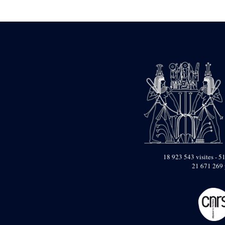
Statue d’un roi
agenouillé présentant
une table d’offrandes de
Séthi II
Statue porte-
enseigne de Séthi II
Statue porte-
enseigne de Séthi II
Stèle de la campagne
nubienne de
Psammétique II
Objets découverts
Zone des Pylônes
Centraux
e
III
pylône
18 923 543 visites - 51
21 671 269 
« Porte » de Ramsès
IX
e
IV
pylône
e
Cour nord du IV
pylône
e
Cour sud du IV