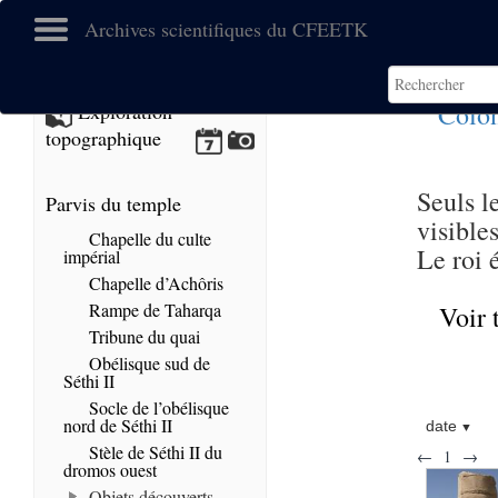
Archives scientifiques du CFEETK
Colon
Exploration
topographique
Seuls l
Parvis du temple
visible
Chapelle du culte
Le roi é
impérial
Chapelle d’Achôris
Rampe de Taharqa
Voir 
Tribune du quai
Obélisque sud de
Séthi II
Socle de l’obélisque
nord de Séthi II
date
Stèle de Séthi II du
←
1
→
dromos ouest
Objets découverts