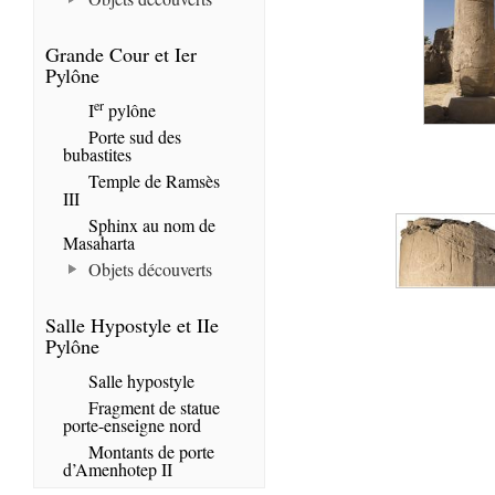
Grande Cour et Ier
Pylône
er
I
pylône
Porte sud des
bubastites
Temple de Ramsès
III
Sphinx au nom de
Masaharta
Objets découverts
Salle Hypostyle et IIe
Pylône
Salle hypostyle
Fragment de statue
porte-enseigne nord
Montants de porte
d’Amenhotep II