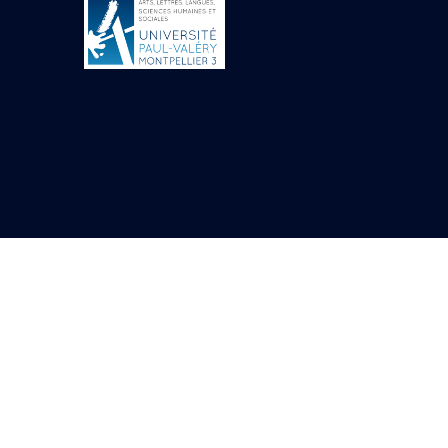
Objets découverts
Zone de l'Akhmenou
Salle des fêtes «
Heret-ib »
Autel de la salle
solaire
Base de statue
Base de statue de
Thoutmosis III
Base et pieds d’un
groupe statuaire
Fragment inférieur
de statue de Thoutmosis
III présentant un autel à
libation
Statue agenouillée
Table d’offrandes de
Thoutmosis III
Objets découverts