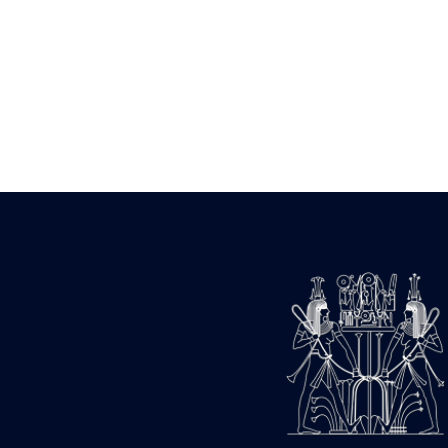
Statue d’un roi
agenouillé présentant
une table d’offrandes de
Séthi II
Statue porte-
enseigne de Séthi II
Statue porte-
enseigne de Séthi II
Stèle de la campagne
nubienne de
Psammétique II
Objets découverts
Zone des Pylônes
Centraux
e
III
pylône
« Porte » de Ramsès
IX
e
IV
pylône
e
Cour nord du IV
pylône
e
Cour sud du IV