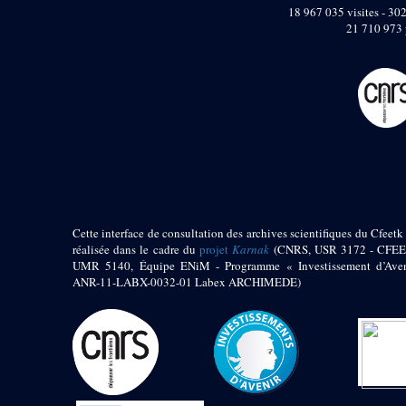
pylône
18 967 035 visites - 302
e
Cour axiale du V
21 710 973 
pylône, avant-porte du
e
VI
pylône
e
VI
pylône
e
Cour axiale du VI
pylône
e
Cour nord du VI
pylône
e
Cour sud du VI
pylône
Objets découverts
Cette interface de consultation des archives scientifiques du Cfeetk 
réalisée dans le cadre du
projet
Karnak
(CNRS, USR 3172 - CFEE
Zone Centrale du Temple
UMR 5140, Équipe ENiM - Programme « Investissement d’Aven
Chapelle de
ANR-11-LABX-0032-01 Labex ARCHIMEDE)
Kamoutef
Chapelle de Philippe
Arrhidée
Portique du
sanctuaire de la barque
« Palais de Maât »