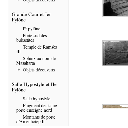
Grande Cour et Ier
Pylône
er
I
pylône
Porte sud des
bubastites
Temple de Ramsès
III
Sphinx au nom de
Masaharta
Objets découverts
Salle Hypostyle et IIe
Pylône
Salle hypostyle
Fragment de statue
porte-enseigne nord
Montants de porte
d’Amenhotep II