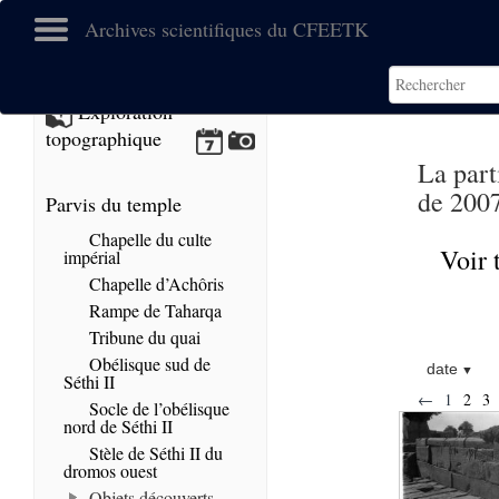
Archives scientifiques du CFEETK
Exploration
topographique
La part
de 2007
Parvis du temple
Chapelle du culte
Voir 
impérial
Chapelle d’Achôris
Rampe de Taharqa
Tribune du quai
Obélisque sud de
date
Séthi II
←
1
2
3
Socle de l’obélisque
nord de Séthi II
Stèle de Séthi II du
dromos ouest
Objets découverts