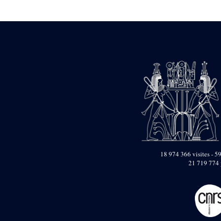
Statue d’un roi
agenouillé présentant
une table d’offrandes de
Séthi II
Statue porte-
enseigne de Séthi II
Statue porte-
enseigne de Séthi II
Stèle de la campagne
nubienne de
Psammétique II
Objets découverts
Zone des Pylônes
Centraux
e
III
pylône
18 974 366 visites - 59
21 719 774 
« Porte » de Ramsès
IX
e
IV
pylône
e
Cour nord du IV
pylône
e
Cour sud du IV