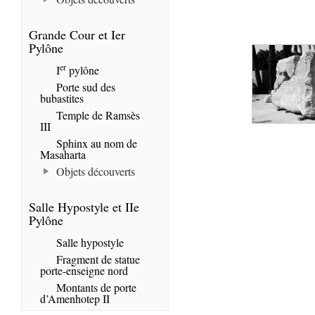
Grande Cour et Ier
Pylône
er
I
pylône
Porte sud des
bubastites
Temple de Ramsès
III
Sphinx au nom de
Masaharta
Objets découverts
Salle Hypostyle et IIe
Pylône
Salle hypostyle
Fragment de statue
porte-enseigne nord
Montants de porte
d’Amenhotep II