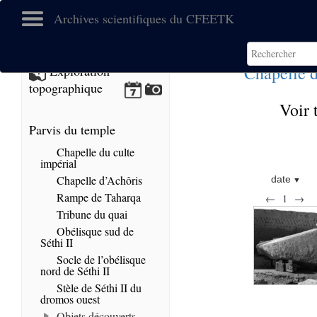
Archives scientifiques du CFEETK
Chapelle d
Exploration
topographique
Voir 
Parvis du temple
Chapelle du culte
impérial
Chapelle d’Achôris
date
Rampe de Taharqa
←
1
→
Tribune du quai
Obélisque sud de
Séthi II
Socle de l’obélisque
nord de Séthi II
Stèle de Séthi II du
dromos ouest
Objets découverts