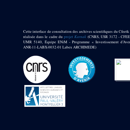
pylône
e
Cour axiale du V
pylône, avant-porte du
e
VI
pylône
e
VI
pylône
e
Cour axiale du VI
Cette interface de consultation des archives scientifiques du Cfeetk 
pylône
réalisée dans le cadre du
projet
Karnak
(CNRS, USR 3172 - CFEE
UMR 5140, Équipe ENiM - Programme « Investissement d’Aven
e
Cour nord du VI
ANR-11-LABX-0032-01 Labex ARCHIMEDE)
pylône
e
Cour sud du VI
pylône
Objets découverts
Zone Centrale du Temple
Chapelle de
Kamoutef
Chapelle de Philippe
Arrhidée
Portique du
sanctuaire de la barque
« Palais de Maât »