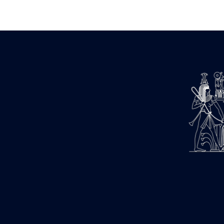
Zone des Pylônes Centraux
e
III
pylône
« Porte » de Ramsès IX
e
IV
pylône
e
Cour nord du IV
pylône
e
Cour sud du IV
pylône
e
Cour axiale du V
pylône, avant-
e
porte du VI
pylône
e
VI
pylône
e
Cour axiale du VI
pylône
e
Cour nord du VI
pylône
e
Cour sud du VI
pylône
Objets découverts
Zone Centrale du Temple
Chapelle de Kamoutef
Chapelle de Philippe Arrhidée
Portique du sanctuaire de la