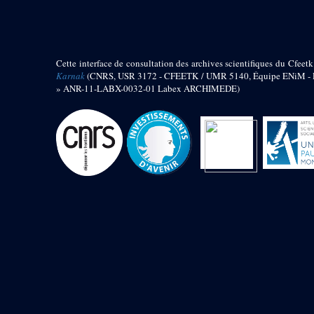
barque
« Palais de Maât »
Objets découverts
Cette interface de consultation des archives scientifiques du Cfeetk
Zone de l'Akhmenou
Karnak
(CNRS, USR 3172 - CFEETK / UMR 5140, Équipe ENiM - Pr
» ANR-11-LABX-0032-01 Labex ARCHIMEDE)
Salle des fêtes « Heret-ib »
Autel de la salle solaire
Base de statue
Base de statue de Thoutmosis III
Base et pieds d’un groupe
statuaire
Fragment inférieur de statue de
Thoutmosis III présentant un autel à
libation
Statue agenouillée
Table d’offrandes de Thoutmosis
III
Objets découverts
Mur extérieur de Thoutmosis III