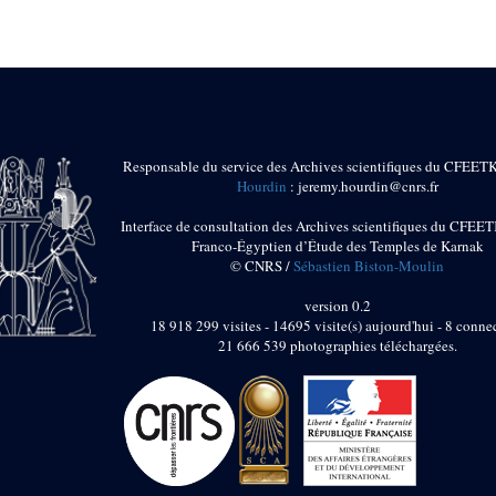
Responsable du service des Archives scientifiques du CFEET
Hourdin
: jeremy.hourdin@cnrs.fr
Interface de consultation des Archives scientifiques du CFEET
Franco-Égyptien d’Étude des Temples de Karnak
© CNRS /
Sébastien Biston-Moulin
version 0.2
18 918 299 visites - 14695 visite(s) aujourd'hui - 8 connec
21 666 539 photographies téléchargées.