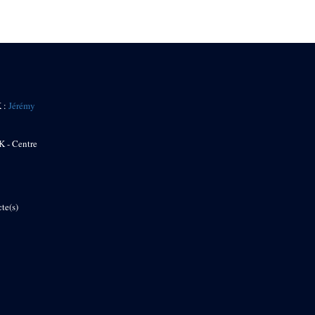
K :
Jérémy
K - Centre
te(s)