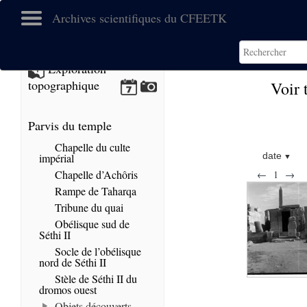
Archives scientifiques du CFEETK
Exploration
topographique
Voir 
Parvis du temple
Chapelle du culte
date
impérial
Chapelle d’Achôris
←
1
→
Rampe de Taharqa
Tribune du quai
Obélisque sud de
Séthi II
Socle de l’obélisque
nord de Séthi II
Stèle de Séthi II du
dromos ouest
Objets découverts