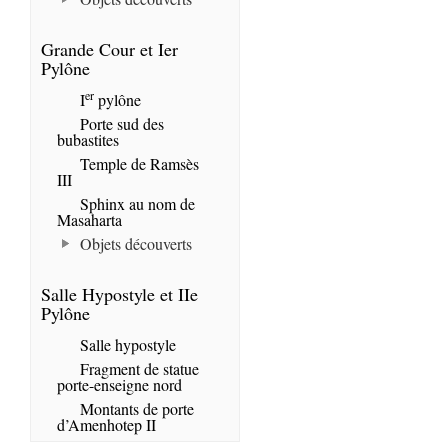
Grande Cour et Ier
Pylône
er
I
pylône
Porte sud des
bubastites
Temple de Ramsès
III
Sphinx au nom de
Masaharta
Objets découverts
Salle Hypostyle et IIe
Pylône
Salle hypostyle
Fragment de statue
porte-enseigne nord
Montants de porte
d’Amenhotep II