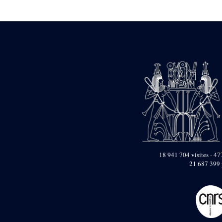
Statue d’un roi
agenouillé présentant
une table d’offrandes de
Séthi II
Statue porte-
enseigne de Séthi II
Statue porte-
enseigne de Séthi II
Stèle de la campagne
nubienne de
Psammétique II
Objets découverts
Zone des Pylônes
Centraux
e
III
pylône
18 941 704 visites - 477
21 687 399 
« Porte » de Ramsès
IX
e
IV
pylône
e
Cour nord du IV
pylône
e
Cour sud du IV