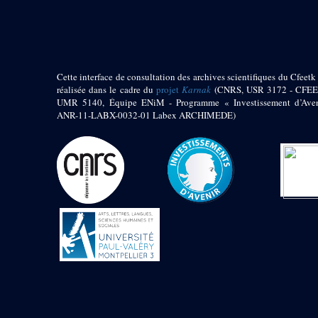
pylône
e
Cour axiale du V
pylône, avant-porte du
e
VI
pylône
e
VI
pylône
e
Cour axiale du VI
Cette interface de consultation des archives scientifiques du Cfeetk 
pylône
réalisée dans le cadre du
projet
Karnak
(CNRS, USR 3172 - CFEE
UMR 5140, Équipe ENiM - Programme « Investissement d’Aven
e
Cour nord du VI
ANR-11-LABX-0032-01 Labex ARCHIMEDE)
pylône
e
Cour sud du VI
pylône
Objets découverts
Zone Centrale du Temple
Chapelle de
Kamoutef
Chapelle de Philippe
Arrhidée
Portique du
sanctuaire de la barque
« Palais de Maât »