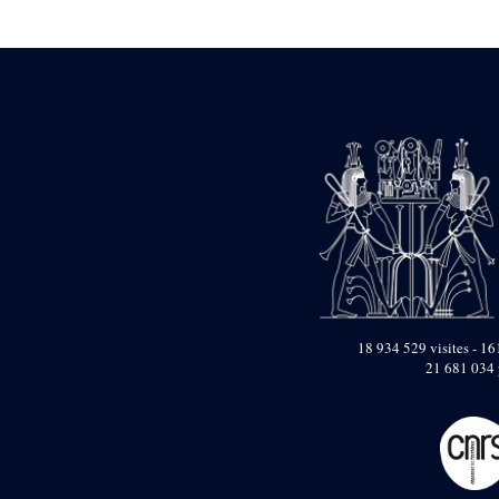
Statue d’un roi
agenouillé présentant
une table d’offrandes de
Séthi II
Statue porte-
enseigne de Séthi II
Statue porte-
enseigne de Séthi II
Stèle de la campagne
nubienne de
Psammétique II
Objets découverts
Zone des Pylônes
Centraux
e
III
pylône
18 934 529 visites - 161
21 681 034 
« Porte » de Ramsès
IX
e
IV
pylône
e
Cour nord du IV
pylône
e
Cour sud du IV