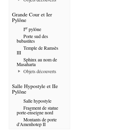
Grande Cour et Ier
Pylône
er
I
pylône
Porte sud des
bubastites
Temple de Ramsès
III
Sphinx au nom de
Masaharta
Objets découverts
Salle Hypostyle et IIe
Pylône
Salle hypostyle
Fragment de statue
porte-enseigne nord
Montants de porte
d’Amenhotep II