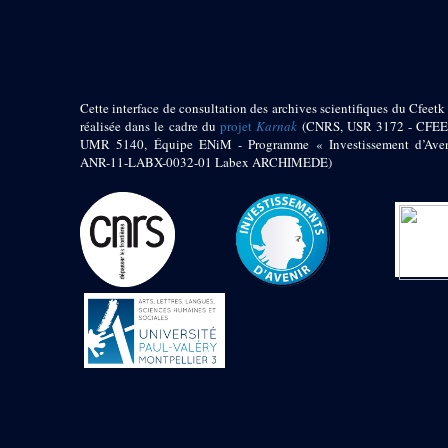
pylône
e
Cour axiale du V
pylône, avant-porte du
e
VI
pylône
e
VI
pylône
e
Cour axiale du VI
Cette interface de consultation des archives scientifiques du Cfeetk 
pylône
réalisée dans le cadre du
projet
Karnak
(CNRS, USR 3172 - CFEE
UMR 5140, Équipe ENiM - Programme « Investissement d’Aven
e
Cour nord du VI
ANR-11-LABX-0032-01 Labex ARCHIMEDE)
pylône
e
Cour sud du VI
pylône
Objets découverts
Zone Centrale du Temple
Chapelle de
Kamoutef
Chapelle de Philippe
Arrhidée
Portique du
sanctuaire de la barque
« Palais de Maât »