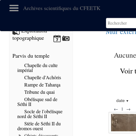
Archives scientifiques du CFEETK
Mur extér
Exploration
topographique
Aucune 
Parvis du temple
Chapelle du culte
Voir 
impérial
Chapelle d’Achôris
Rampe de Taharqa
Tribune du quai
Obélisque sud de
date
Séthi II
←
1
→
Socle de l’obélisque
nord de Séthi II
Stèle de Séthi II du
dromos ouest
Objets découverts