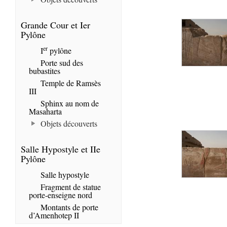
Grande Cour et Ier
Pylône
er
I
pylône
Porte sud des
bubastites
Temple de Ramsès
III
Sphinx au nom de
Masaharta
Objets découverts
Salle Hypostyle et IIe
Pylône
Salle hypostyle
Fragment de statue
porte-enseigne nord
Montants de porte
d’Amenhotep II