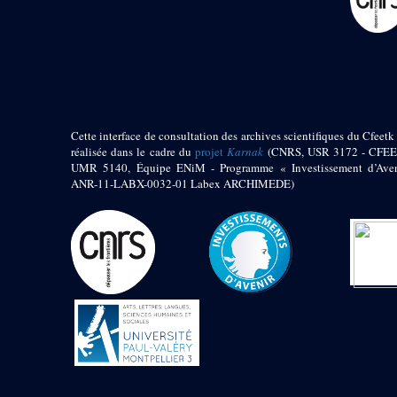
pylône
e
Cour axiale du V
pylône, avant-porte du
e
VI
pylône
e
VI
pylône
e
Cour axiale du VI
pylône
e
Cour nord du VI
Cette interface de consultation des archives scientifiques du Cfeetk 
pylône
réalisée dans le cadre du
projet
Karnak
(CNRS, USR 3172 - CFEE
e
Cour sud du VI
UMR 5140, Équipe ENiM - Programme « Investissement d’Aven
pylône
ANR-11-LABX-0032-01 Labex ARCHIMEDE)
Objets découverts
Zone Centrale du Temple
Chapelle de
Kamoutef
Chapelle de Philippe
Arrhidée
Portique du
sanctuaire de la barque
« Palais de Maât »