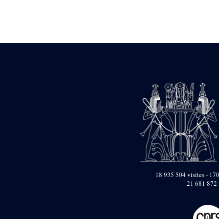
Statue d’un roi
agenouillé présentant
une table d’offrandes de
Séthi II
Statue porte-
enseigne de Séthi II
Statue porte-
enseigne de Séthi II
Stèle de la campagne
nubienne de
Psammétique II
Objets découverts
Zone des Pylônes
Centraux
e
III
pylône
« Porte » de Ramsès
IX
18 935 504 visites - 170
e
IV
pylône
21 681 872 
e
Cour nord du IV
pylône
e
Cour sud du IV