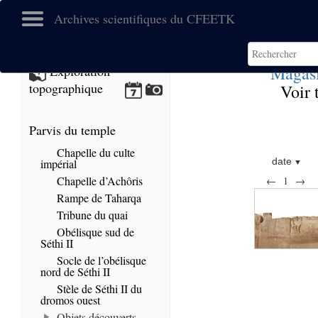
Archives scientifiques du CFEETK
Magas
Exploration
topographique
Voir 
Parvis du temple
Chapelle du culte
date
impérial
Chapelle d’Achôris
←
1
→
Rampe de Taharqa
Tribune du quai
Obélisque sud de
Séthi II
Socle de l’obélisque
nord de Séthi II
Stèle de Séthi II du
dromos ouest
Objets découverts