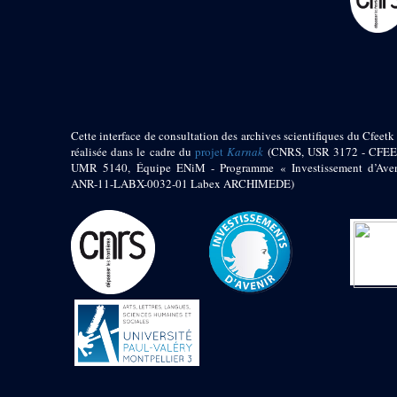
pylône
e
Cour axiale du V
pylône, avant-porte du
e
VI
pylône
e
VI
pylône
e
Cour axiale du VI
pylône
e
Cour nord du VI
Cette interface de consultation des archives scientifiques du Cfeetk 
pylône
réalisée dans le cadre du
projet
Karnak
(CNRS, USR 3172 - CFEE
e
Cour sud du VI
UMR 5140, Équipe ENiM - Programme « Investissement d’Aven
pylône
ANR-11-LABX-0032-01 Labex ARCHIMEDE)
Objets découverts
Zone Centrale du Temple
Chapelle de
Kamoutef
Chapelle de Philippe
Arrhidée
Portique du
sanctuaire de la barque
« Palais de Maât »