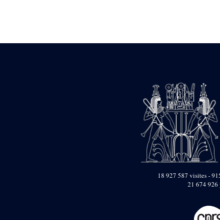
Statue d’un roi
agenouillé présentant
une table d’offrandes de
Séthi II
Statue porte-
enseigne de Séthi II
Statue porte-
enseigne de Séthi II
Stèle de la campagne
nubienne de
Psammétique II
Objets découverts
Zone des Pylônes
Centraux
e
III
pylône
« Porte » de Ramsès
IX
18 927 587 visites - 915
e
IV
pylône
21 674 926 
e
Cour nord du IV
pylône
e
Cour sud du IV