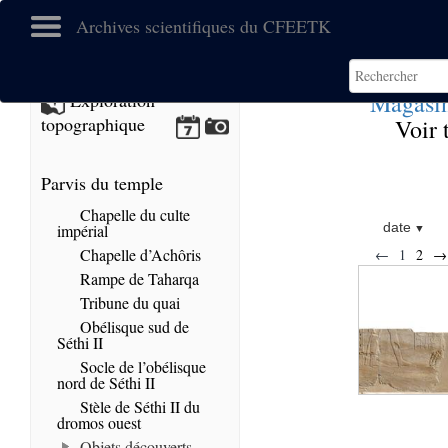
Archives scientifiques du CFEETK
Magasi
Exploration
topographique
Voir 
Parvis du temple
Chapelle du culte
date
impérial
Chapelle d’Achôris
←
1
2
→
Rampe de Taharqa
Tribune du quai
Obélisque sud de
Séthi II
Socle de l’obélisque
nord de Séthi II
Stèle de Séthi II du
dromos ouest
Objets découverts