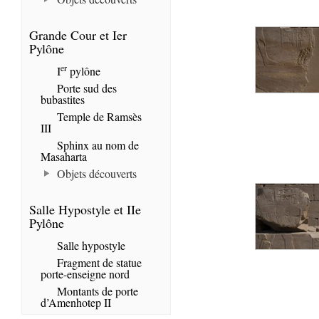
Grande Cour et Ier
Pylône
er
I
pylône
Porte sud des
bubastites
Temple de Ramsès
III
Sphinx au nom de
Masaharta
Objets découverts
Salle Hypostyle et IIe
Pylône
Salle hypostyle
Fragment de statue
porte-enseigne nord
Montants de porte
d’Amenhotep II