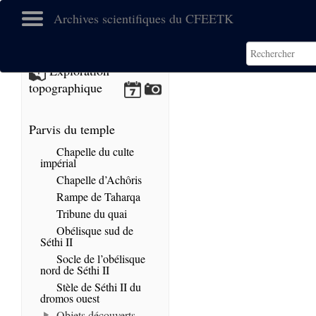
Archives scientifiques du CFEETK
No images found.
Exploration
topographique
Parvis du temple
Chapelle du culte
impérial
Chapelle d’Achôris
Rampe de Taharqa
Tribune du quai
Obélisque sud de
Séthi II
Socle de l’obélisque
nord de Séthi II
Stèle de Séthi II du
dromos ouest
Objets découverts