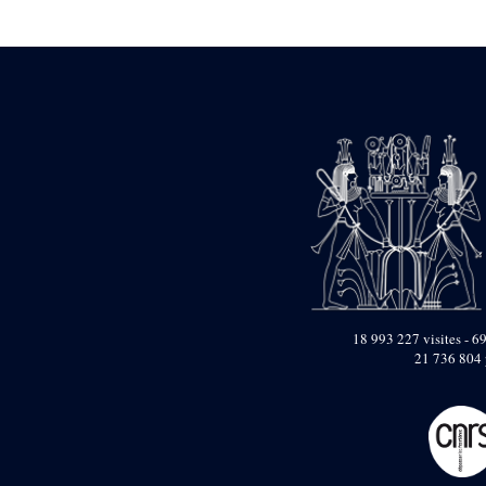
Statue d’un roi
agenouillé présentant
une table d’offrandes de
Séthi II
Statue porte-
enseigne de Séthi II
Statue porte-
enseigne de Séthi II
Stèle de la campagne
nubienne de
Psammétique II
Objets découverts
Zone des Pylônes
Centraux
e
III
pylône
18 993 227 visites - 69
21 736 804 
« Porte » de Ramsès
IX
e
IV
pylône
e
Cour nord du IV
pylône
e
Cour sud du IV