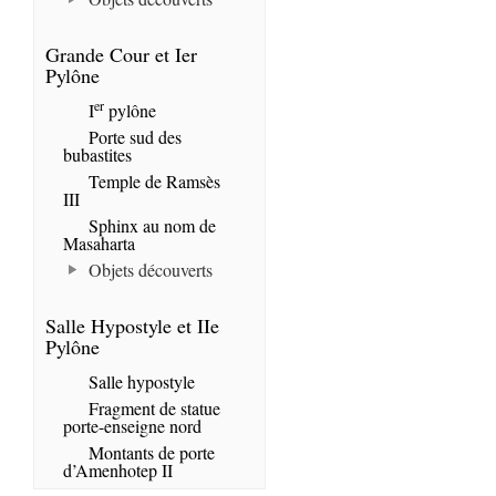
Grande Cour et Ier
Pylône
er
I
pylône
Porte sud des
bubastites
Temple de Ramsès
III
Sphinx au nom de
Masaharta
Objets découverts
Salle Hypostyle et IIe
Pylône
Salle hypostyle
Fragment de statue
porte-enseigne nord
Montants de porte
d’Amenhotep II