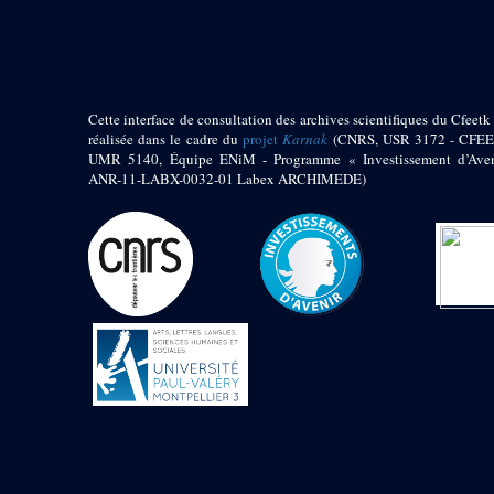
pylône
e
Cour axiale du V
pylône, avant-porte du
e
VI
pylône
e
VI
pylône
e
Cour axiale du VI
Cette interface de consultation des archives scientifiques du Cfeetk 
pylône
réalisée dans le cadre du
projet
Karnak
(CNRS, USR 3172 - CFEE
UMR 5140, Équipe ENiM - Programme « Investissement d’Aven
e
Cour nord du VI
ANR-11-LABX-0032-01 Labex ARCHIMEDE)
pylône
e
Cour sud du VI
pylône
Objets découverts
Zone Centrale du Temple
Chapelle de
Kamoutef
Chapelle de Philippe
Arrhidée
Portique du
sanctuaire de la barque
« Palais de Maât »