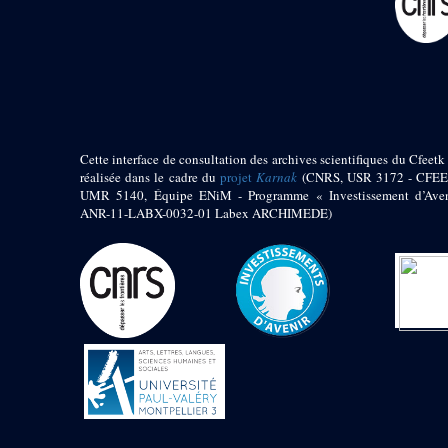
Objets découverts
Zone de l'Akhmenou
Salle des fêtes «
Heret-ib »
Autel de la salle
solaire
Cette interface de consultation des archives scientifiques du Cfeetk 
Base de statue
réalisée dans le cadre du
projet
Karnak
(CNRS, USR 3172 - CFEE
Base de statue de
UMR 5140, Équipe ENiM - Programme « Investissement d’Aven
Thoutmosis III
ANR-11-LABX-0032-01 Labex ARCHIMEDE)
Base et pieds d’un
groupe statuaire
Fragment inférieur
de statue de Thoutmosis
III présentant un autel à
libation
Statue agenouillée
Table d’offrandes de
Thoutmosis III
Objets découverts