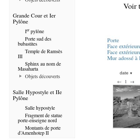
Voir 
Grande Cour et Ier
Pylône
er
I
pylône
Porte sud des
Porte
bubastites
Face extérieur
Temple de Ramsès
Face extérieur
III
Mur adossé à l
Sphinx au nom de
Masaharta
date
Objets découverts
←
1
→
Salle Hypostyle et IIe
Pylône
Salle hypostyle
Fragment de statue
porte-enseigne nord
Montants de porte
d’Amenhotep II