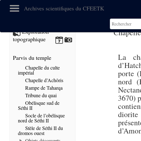
Archives scientifiques du CFEETK
Chapelle
Exploration
topographique
La cha
Parvis du temple
d’Hatch
Chapelle du culte
porte 
impérial
nord (
Chapelle d’Achôris
Rampe de Taharqa
Nectan
Tribune du quai
3670) p
Obélisque sud de
contien
Séthi II
diorit
Socle de l’obélisque
nord de Séthi II
présen
Stèle de Séthi II du
d’Amon 
dromos ouest
Objets découverts