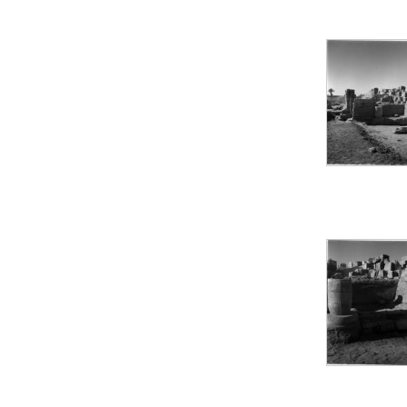
Statue d’un roi
agenouillé présentant
une table d’offrandes de
Séthi II
Statue porte-
enseigne de Séthi II
Statue porte-
enseigne de Séthi II
Stèle de la campagne
nubienne de
Psammétique II
Objets découverts
Zone des Pylônes
Centraux
e
III
pylône
« Porte » de Ramsès
IX
e
IV
pylône
e
Cour nord du IV
pylône
e
Cour sud du IV