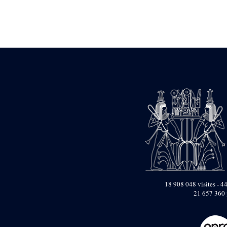
pylône
e
Cour axiale du V
pylône, avant-porte du
e
VI
pylône
e
VI
pylône
e
Cour axiale du VI
pylône
e
Cour nord du VI
pylône
e
Cour sud du VI
pylône
Objets découverts
Zone Centrale du Temple
Chapelle de
Kamoutef
Chapelle de Philippe
18 908 048 visites - 44
Arrhidée
21 657 360 
Portique du
sanctuaire de la barque
« Palais de Maât »