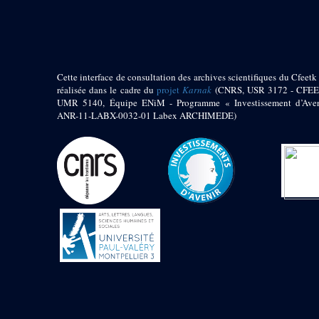
pylône
e
Cour axiale du V
pylône, avant-porte du
e
VI
pylône
e
VI
pylône
e
Cour axiale du VI
Cette interface de consultation des archives scientifiques du Cfeetk 
pylône
réalisée dans le cadre du
projet
Karnak
(CNRS, USR 3172 - CFEE
UMR 5140, Équipe ENiM - Programme « Investissement d’Aven
e
Cour nord du VI
ANR-11-LABX-0032-01 Labex ARCHIMEDE)
pylône
e
Cour sud du VI
pylône
Objets découverts
Zone Centrale du Temple
Chapelle de
Kamoutef
Chapelle de Philippe
Arrhidée
Portique du
sanctuaire de la barque
« Palais de Maât »