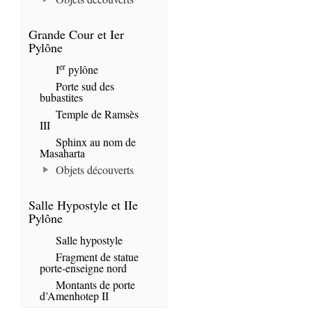
Grande Cour et Ier
Pylône
er
I
pylône
Porte sud des
bubastites
Temple de Ramsès
III
Sphinx au nom de
Masaharta
Objets découverts
Salle Hypostyle et IIe
Pylône
Salle hypostyle
Fragment de statue
porte-enseigne nord
Montants de porte
d’Amenhotep II