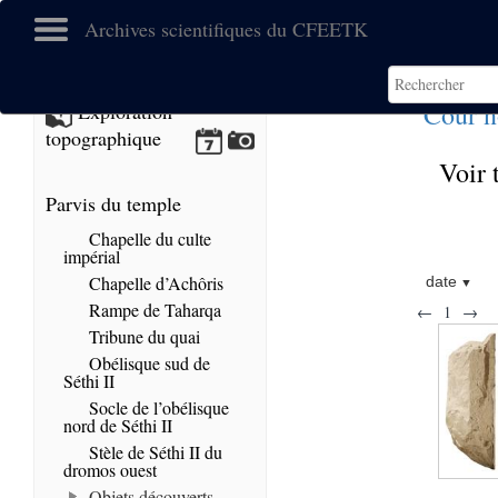
Archives scientifiques du CFEETK
Cour n
Exploration
topographique
Voir 
Parvis du temple
Chapelle du culte
impérial
Chapelle d’Achôris
date
Rampe de Taharqa
←
1
→
Tribune du quai
Obélisque sud de
Séthi II
Socle de l’obélisque
nord de Séthi II
Stèle de Séthi II du
dromos ouest
Objets découverts