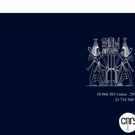
Statue d’un roi
agenouillé présentant
une table d’offrandes de
Séthi II
Statue porte-
enseigne de Séthi II
Statue porte-
enseigne de Séthi II
Stèle de la campagne
nubienne de
Psammétique II
Objets découverts
Zone des Pylônes
Centraux
e
III
pylône
18 966 383 visites - 295
21 710 368 
« Porte » de Ramsès
IX
e
IV
pylône
e
Cour nord du IV
pylône
e
Cour sud du IV