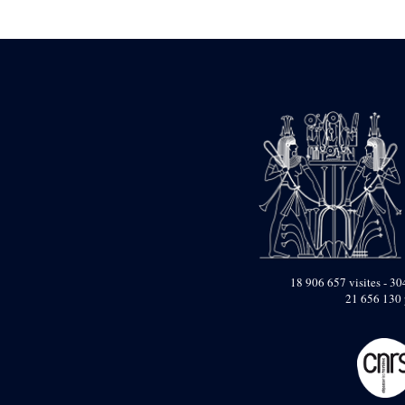
Statue d’un roi
agenouillé présentant
une table d’offrandes de
Séthi II
Statue porte-
enseigne de Séthi II
Statue porte-
enseigne de Séthi II
Stèle de la campagne
nubienne de
Psammétique II
Objets découverts
Zone des Pylônes
Centraux
e
III
pylône
18 906 657 visites - 304
21 656 130 
« Porte » de Ramsès
IX
e
IV
pylône
e
Cour nord du IV
pylône
e
Cour sud du IV