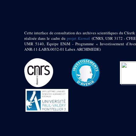
pylône
e
Cour axiale du V
pylône, avant-porte du
e
VI
pylône
e
VI
pylône
e
Cour axiale du VI
Cette interface de consultation des archives scientifiques du Cfeetk 
pylône
réalisée dans le cadre du
projet
Karnak
(CNRS, USR 3172 - CFEE
UMR 5140, Équipe ENiM - Programme « Investissement d’Aven
e
Cour nord du VI
ANR-11-LABX-0032-01 Labex ARCHIMEDE)
pylône
e
Cour sud du VI
pylône
Objets découverts
Zone Centrale du Temple
Chapelle de
Kamoutef
Chapelle de Philippe
Arrhidée
Portique du
sanctuaire de la barque
« Palais de Maât »