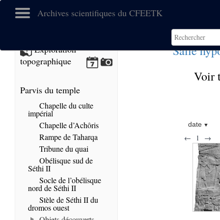
Archives scientifiques du CFEETK
Salle hyp
Exploration
topographique
Voir 
Parvis du temple
Chapelle du culte
impérial
Chapelle d’Achôris
date
Rampe de Taharqa
←
1
→
Tribune du quai
Obélisque sud de
Séthi II
Socle de l’obélisque
nord de Séthi II
Stèle de Séthi II du
dromos ouest
Objets découverts