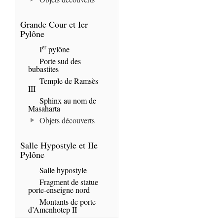
Grande Cour et Ier
Pylône
er
I
pylône
Porte sud des
bubastites
Temple de Ramsès
III
Sphinx au nom de
Masaharta
Objets découverts
Salle Hypostyle et IIe
Pylône
Salle hypostyle
Fragment de statue
porte-enseigne nord
Montants de porte
d’Amenhotep II