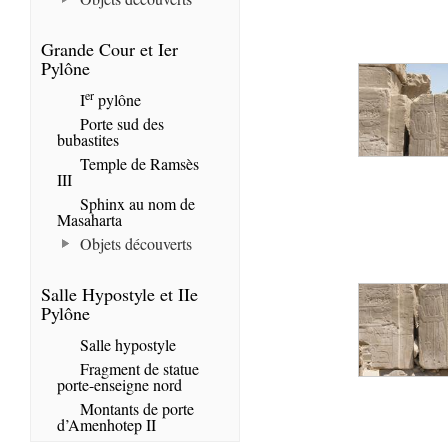
Grande Cour et Ier
Pylône
er
I
pylône
Porte sud des
bubastites
Temple de Ramsès
III
Sphinx au nom de
Masaharta
Objets découverts
Salle Hypostyle et IIe
Pylône
Salle hypostyle
Fragment de statue
porte-enseigne nord
Montants de porte
d’Amenhotep II