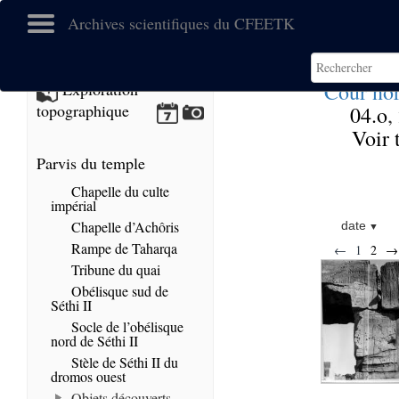
Archives scientifiques du CFEETK
Cour no
Exploration
topographique
04.o
,
Voir 
Parvis du temple
Chapelle du culte
impérial
Chapelle d’Achôris
date
Rampe de Taharqa
←
1
2
→
Tribune du quai
Obélisque sud de
Séthi II
Socle de l’obélisque
nord de Séthi II
Stèle de Séthi II du
dromos ouest
Objets découverts