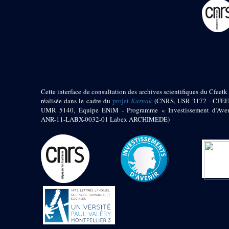
pylône
e
Cour axiale du V
pylône, avant-porte du
e
VI
pylône
e
VI
pylône
e
Cour axiale du VI
pylône
e
Cour nord du VI
pylône
Cette interface de consultation des archives scientifiques du Cfeetk 
e
Cour sud du VI
réalisée dans le cadre du
projet
Karnak
(CNRS, USR 3172 - CFEE
pylône
UMR 5140, Équipe ENiM - Programme « Investissement d’Aven
Objets découverts
ANR-11-LABX-0032-01 Labex ARCHIMEDE)
Zone Centrale du Temple
Chapelle de
Kamoutef
Chapelle de Philippe
Arrhidée
Portique du
sanctuaire de la barque
« Palais de Maât »