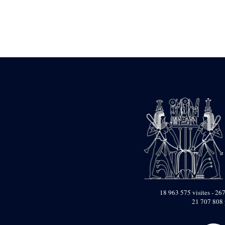
Statue d’un roi
agenouillé présentant
une table d’offrandes de
Séthi II
Statue porte-
enseigne de Séthi II
Statue porte-
enseigne de Séthi II
Stèle de la campagne
nubienne de
Psammétique II
Objets découverts
Zone des Pylônes
Centraux
e
III
pylône
« Porte » de Ramsès
IX
e
IV
pylône
18 963 575 visites - 267
e
Cour nord du IV
21 707 808 
pylône
e
Cour sud du IV