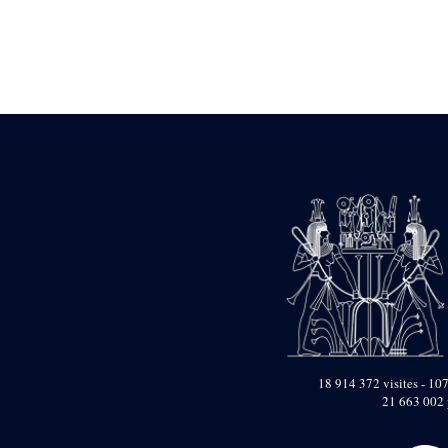
Statue d’un roi
agenouillé présentant
une table d’offrandes de
Séthi II
Statue porte-
enseigne de Séthi II
Statue porte-
enseigne de Séthi II
Stèle de la campagne
nubienne de
Psammétique II
Objets découverts
Zone des Pylônes
Centraux
e
III
pylône
« Porte » de Ramsès
IX
e
IV
pylône
18 914 372 visites - 107
e
Cour nord du IV
21 663 002 
pylône
e
Cour sud du IV