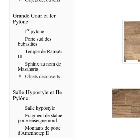
Grande Cour et Ier
Pylône
er
I
pylône
Porte sud des
bubastites
Temple de Ramsès
III
Sphinx au nom de
Masaharta
Objets découverts
Salle Hypostyle et IIe
Pylône
Salle hypostyle
Fragment de statue
porte-enseigne nord
Montants de porte
d’Amenhotep II