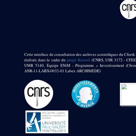
pylône
e
Cour axiale du V
pylône, avant-porte du
e
VI
pylône
e
VI
pylône
e
Cour axiale du VI
pylône
e
Cour nord du VI
pylône
Cette interface de consultation des archives scientifiques du Cfeetk 
e
Cour sud du VI
réalisée dans le cadre du
projet
Karnak
(CNRS, USR 3172 - CFEE
pylône
UMR 5140, Équipe ENiM - Programme « Investissement d’Aven
Objets découverts
ANR-11-LABX-0032-01 Labex ARCHIMEDE)
Zone Centrale du Temple
Chapelle de
Kamoutef
Chapelle de Philippe
Arrhidée
Portique du
sanctuaire de la barque
« Palais de Maât »