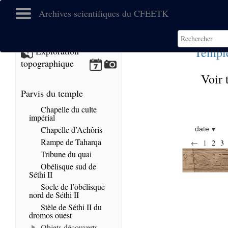
Archives scientifiques du CFEETK
Templ
Exploration
topographique
Voir 
Parvis du temple
Chapelle du culte
impérial
Chapelle d’Achôris
date
Rampe de Taharqa
←
1
2
3
Tribune du quai
Obélisque sud de
Séthi II
Socle de l’obélisque
nord de Séthi II
Stèle de Séthi II du
dromos ouest
Objets découverts