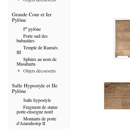
Grande Cour et Ier
Pylône
er
I
pylône
Porte sud des
bubastites
Temple de Ramsès
III
Sphinx au nom de
Masaharta
Objets découverts
Salle Hypostyle et IIe
Pylône
Salle hypostyle
Fragment de statue
porte-enseigne nord
Montants de porte
d’Amenhotep II