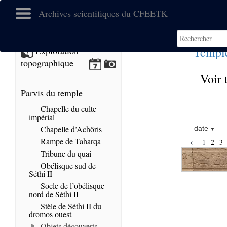
Archives scientifiques du CFEETK
Templ
Exploration
topographique
Voir 
Parvis du temple
Chapelle du culte
impérial
Chapelle d’Achôris
date
Rampe de Taharqa
←
1
2
3
Tribune du quai
Obélisque sud de
Séthi II
Socle de l’obélisque
nord de Séthi II
Stèle de Séthi II du
dromos ouest
Objets découverts