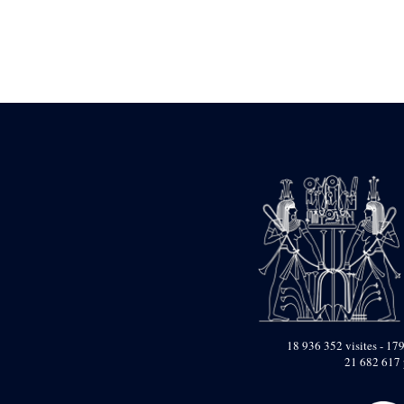
Statue d’un roi
agenouillé présentant
une table d’offrandes de
Séthi II
Statue porte-
enseigne de Séthi II
Statue porte-
enseigne de Séthi II
Stèle de la campagne
nubienne de
Psammétique II
Objets découverts
Zone des Pylônes
Centraux
e
III
pylône
« Porte » de Ramsès
IX
e
IV
pylône
18 936 352 visites - 179
e
Cour nord du IV
21 682 617 
pylône
e
Cour sud du IV