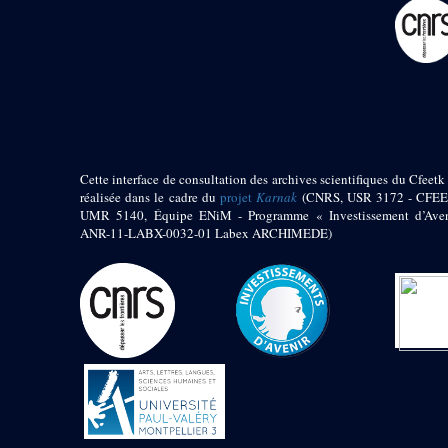
pylône
e
Cour axiale du V
pylône, avant-porte du
e
VI
pylône
e
VI
pylône
e
Cour axiale du VI
pylône
e
Cour nord du VI
pylône
Cette interface de consultation des archives scientifiques du Cfeetk 
e
Cour sud du VI
réalisée dans le cadre du
projet
Karnak
(CNRS, USR 3172 - CFEE
pylône
UMR 5140, Équipe ENiM - Programme « Investissement d’Aven
Objets découverts
ANR-11-LABX-0032-01 Labex ARCHIMEDE)
Zone Centrale du Temple
Chapelle de
Kamoutef
Chapelle de Philippe
Arrhidée
Portique du
sanctuaire de la barque
« Palais de Maât »