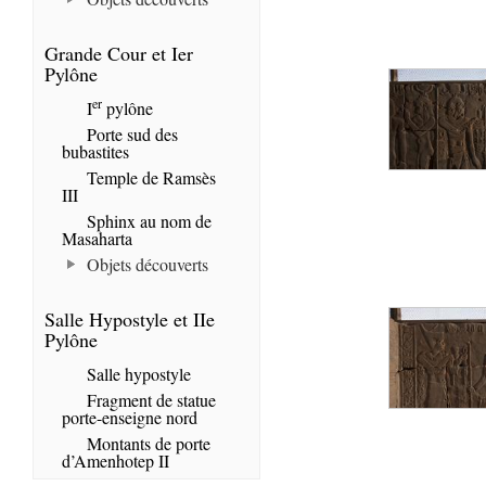
Grande Cour et Ier
Pylône
er
I
pylône
Porte sud des
bubastites
Temple de Ramsès
III
Sphinx au nom de
Masaharta
Objets découverts
Salle Hypostyle et IIe
Pylône
Salle hypostyle
Fragment de statue
porte-enseigne nord
Montants de porte
d’Amenhotep II