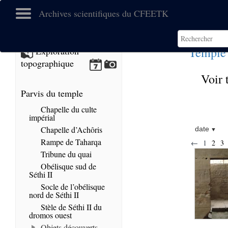
Archives scientifiques du CFEETK
Temple
Exploration
topographique
Voir 
Parvis du temple
Chapelle du culte
impérial
Chapelle d’Achôris
date
Rampe de Taharqa
←
1
2
3
Tribune du quai
Obélisque sud de
Séthi II
Socle de l’obélisque
nord de Séthi II
Stèle de Séthi II du
dromos ouest
Objets découverts