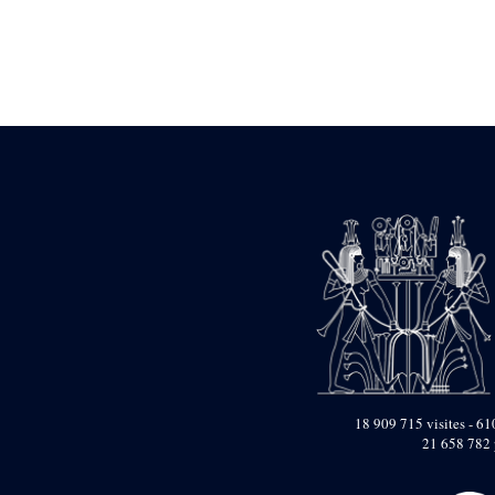
Statue d’un roi
agenouillé présentant
une table d’offrandes de
Séthi II
Statue porte-
enseigne de Séthi II
Statue porte-
enseigne de Séthi II
Stèle de la campagne
nubienne de
Psammétique II
Objets découverts
Zone des Pylônes
Centraux
e
III
pylône
« Porte » de Ramsès
IX
e
IV
pylône
18 909 715 visites - 610
e
Cour nord du IV
21 658 782 
pylône
e
Cour sud du IV