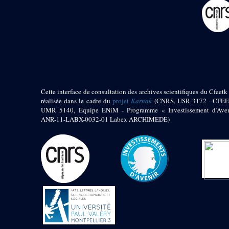
pylône
e
Cour axiale du V
pylône, avant-porte du
e
VI
pylône
e
VI
pylône
e
Cour axiale du VI
pylône
e
Cour nord du VI
pylône
Cette interface de consultation des archives scientifiques du Cfeetk 
e
Cour sud du VI
réalisée dans le cadre du
projet
Karnak
(CNRS, USR 3172 - CFEE
pylône
UMR 5140, Équipe ENiM - Programme « Investissement d’Aven
Objets découverts
ANR-11-LABX-0032-01 Labex ARCHIMEDE)
Zone Centrale du Temple
Chapelle de
Kamoutef
Chapelle de Philippe
Arrhidée
Portique du
sanctuaire de la barque
« Palais de Maât »