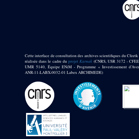
pylône
e
Cour axiale du V
pylône, avant-porte du
e
VI
pylône
e
VI
pylône
e
Cour axiale du VI
pylône
e
Cour nord du VI
pylône
Cette interface de consultation des archives scientifiques du Cfeetk 
e
Cour sud du VI
réalisée dans le cadre du
projet
Karnak
(CNRS, USR 3172 - CFEE
pylône
UMR 5140, Équipe ENiM - Programme « Investissement d’Aven
Objets découverts
ANR-11-LABX-0032-01 Labex ARCHIMEDE)
Zone Centrale du Temple
Chapelle de
Kamoutef
Chapelle de Philippe
Arrhidée
Portique du
sanctuaire de la barque
« Palais de Maât »