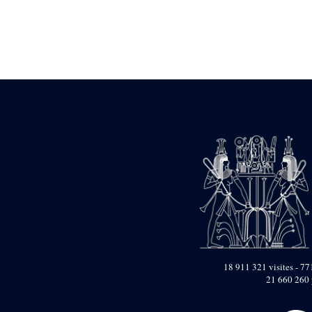
Statue d’un roi
agenouillé présentant
une table d’offrandes de
Séthi II
Statue porte-
enseigne de Séthi II
Statue porte-
enseigne de Séthi II
Stèle de la campagne
nubienne de
Psammétique II
Objets découverts
Zone des Pylônes
Centraux
e
III
pylône
« Porte » de Ramsès
IX
e
IV
pylône
18 911 321 visites - 771
e
Cour nord du IV
21 660 260 
pylône
e
Cour sud du IV