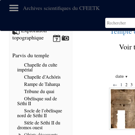
Archives scientifiques du CFEETK
Temple 
Exploration
topographique
Voir 
Parvis du temple
Chapelle du culte
impérial
Chapelle d’Achôris
date
Rampe de Taharqa
←
1
2
3
Tribune du quai
Obélisque sud de
Séthi II
Socle de l’obélisque
nord de Séthi II
Stèle de Séthi II du
dromos ouest
Objets découverts