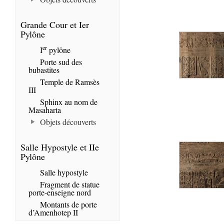
Grande Cour et Ier
Pylône
er
I
pylône
Porte sud des
bubastites
Temple de Ramsès
III
Sphinx au nom de
Masaharta
Objets découverts
Salle Hypostyle et IIe
Pylône
Salle hypostyle
Fragment de statue
porte-enseigne nord
Montants de porte
d’Amenhotep II