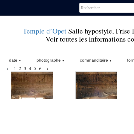
Temple d’Opet
Salle hypostyle
,
Frise
B
Voir toutes les informations 
date
photographe
commanditaire
for
←
1
2
3
4
5
6
→