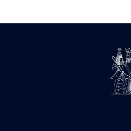
Zone des Pylônes Centraux
e
III
pylône
« Porte » de Ramsès IX
e
IV
pylône
e
Cour nord du IV
pylône
e
Cour sud du IV
pylône
e
Cour axiale du V
pylône, avant-
e
porte du VI
pylône
e
VI
pylône
e
Cour axiale du VI
pylône
e
Cour nord du VI
pylône
e
Cour sud du VI
pylône
Objets découverts
Zone Centrale du Temple
Chapelle de Kamoutef
Chapelle de Philippe Arrhidée
Portique du sanctuaire de la