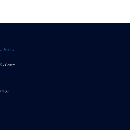
K :
Jérémy
K - Centre
cte(s)