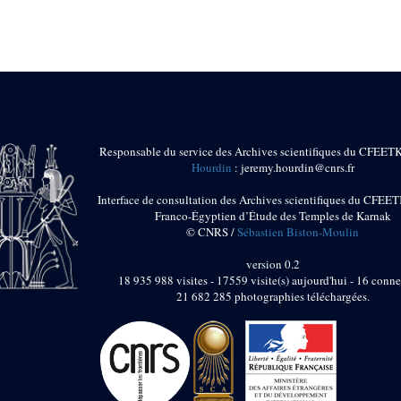
Responsable du service des Archives scientifiques du CFEET
Hourdin
: jeremy.hourdin@cnrs.fr
Interface de consultation des Archives scientifiques du CFEET
Franco-Égyptien d’Étude des Temples de Karnak
© CNRS /
Sébastien Biston-Moulin
version 0.2
18 935 988 visites - 17559 visite(s) aujourd'hui - 16 conne
21 682 285 photographies téléchargées.