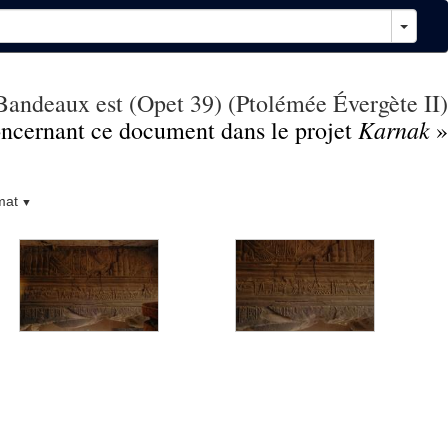
andeaux est (Opet 39) (Ptolémée Évergète II)
Karnak
concernant ce document dans le projet
»
mat