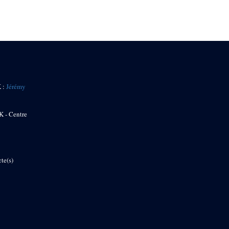
K :
Jérémy
K - Centre
te(s)