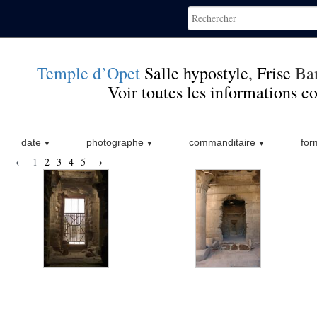
Temple d’Opet
Salle hypostyle
,
Frise
Ban
Voir toutes les informations 
date
photographe
commanditaire
for
←
1
2
3
4
5
→