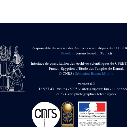
Responsable du service des Archives scientifiques du CFEET
Hourdin
: jeremy.hourdin@cnrs.fr
Interface de consultation des Archives scientifiques du CFEET
Franco-Égyptien d’Étude des Temples de Karnak
© CNRS /
Sébastien Biston-Moulin
version 0.2
18 927 431 visites - 8995 visite(s) aujourd'hui - 11 connec
21 674 786 photographies téléchargées.