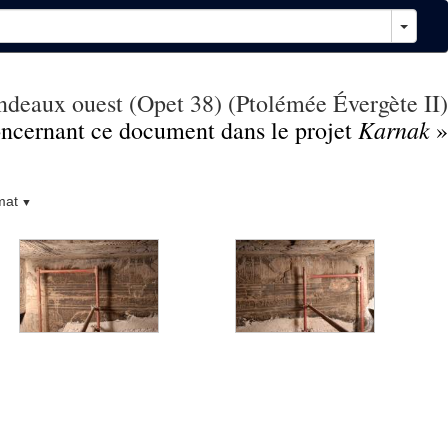
deaux ouest (Opet 38) (Ptolémée Évergète II)
Karnak
concernant ce document dans le projet
»
mat