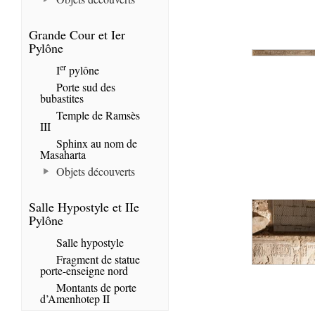
Grande Cour et Ier
Pylône
er
I
pylône
Porte sud des
bubastites
Temple de Ramsès
III
Sphinx au nom de
Masaharta
Objets découverts
Salle Hypostyle et IIe
Pylône
Salle hypostyle
Fragment de statue
porte-enseigne nord
Montants de porte
d’Amenhotep II