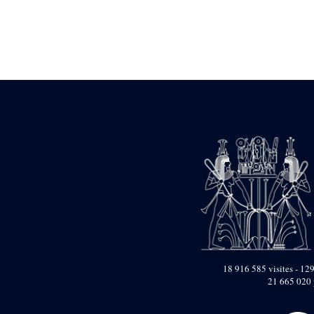
Statue d’un roi
agenouillé présentant
une table d’offrandes de
Séthi II
Statue porte-
enseigne de Séthi II
Statue porte-
enseigne de Séthi II
Stèle de la campagne
nubienne de
Psammétique II
Objets découverts
Zone des Pylônes
Centraux
e
III
pylône
« Porte » de Ramsès
IX
e
IV
pylône
18 916 585 visites - 129
e
Cour nord du IV
21 665 020 
pylône
e
Cour sud du IV