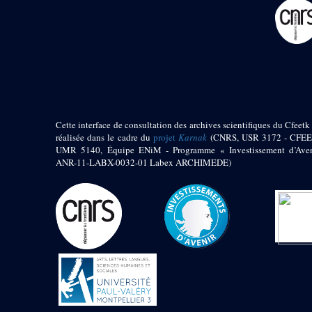
pylône
e
Cour axiale du V
pylône, avant-porte du
e
VI
pylône
e
VI
pylône
e
Cour axiale du VI
pylône
e
Cour nord du VI
pylône
Cette interface de consultation des archives scientifiques du Cfeetk 
e
Cour sud du VI
réalisée dans le cadre du
projet
Karnak
(CNRS, USR 3172 - CFEE
pylône
UMR 5140, Équipe ENiM - Programme « Investissement d’Aven
Objets découverts
ANR-11-LABX-0032-01 Labex ARCHIMEDE)
Zone Centrale du Temple
Chapelle de
Kamoutef
Chapelle de Philippe
Arrhidée
Portique du
sanctuaire de la barque
« Palais de Maât »