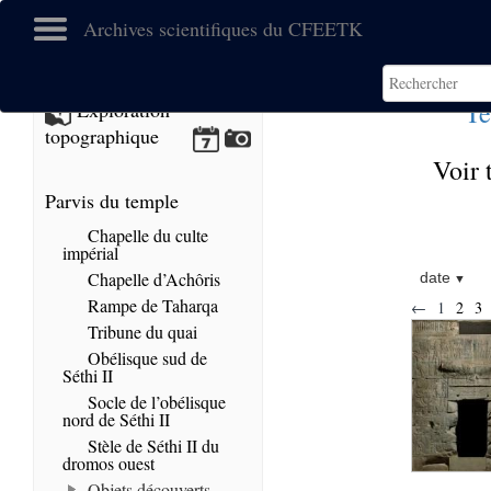
Archives scientifiques du CFEETK
Te
Exploration
topographique
Voir 
Parvis du temple
Chapelle du culte
impérial
Chapelle d’Achôris
date
Rampe de Taharqa
←
1
2
3
Tribune du quai
Obélisque sud de
Séthi II
Socle de l’obélisque
nord de Séthi II
Stèle de Séthi II du
dromos ouest
Objets découverts