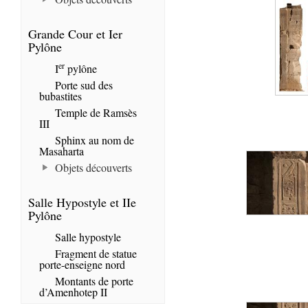
Grande Cour et Ier
Pylône
er
I
pylône
Porte sud des
bubastites
Temple de Ramsès
III
Sphinx au nom de
Masaharta
Objets découverts
Salle Hypostyle et IIe
Pylône
Salle hypostyle
Fragment de statue
porte-enseigne nord
Montants de porte
d’Amenhotep II