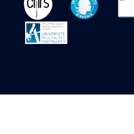
Objets découverts
Zone de l'Akhmenou
Salle des fêtes «
Heret-ib »
Autel de la salle
solaire
Base de statue
Base de statue de
Thoutmosis III
Base et pieds d’un
groupe statuaire
Fragment inférieur
de statue de Thoutmosis
III présentant un autel à
libation
Statue agenouillée
Table d’offrandes de
Thoutmosis III
Objets découverts