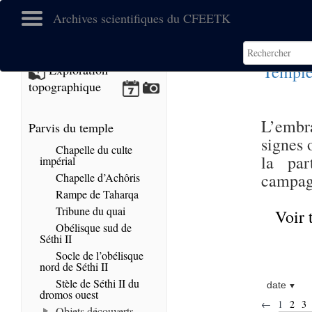
Archives scientifiques du CFEETK
Temple
Exploration
topographique
L’embr
Parvis du temple
signes 
Chapelle du culte
la par
impérial
campagn
Chapelle d’Achôris
Rampe de Taharqa
Tribune du quai
Voir 
Obélisque sud de
Séthi II
Socle de l’obélisque
nord de Séthi II
Stèle de Séthi II du
date
dromos ouest
←
1
2
3
Objets découverts