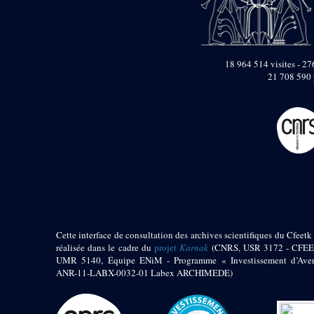
pylône
e
Cour axiale du V
pylône, avant-porte du
e
VI
pylône
e
VI
pylône
18 964 514 visites - 276
e
Cour axiale du VI
21 708 590 
pylône
e
Cour nord du VI
pylône
e
Cour sud du VI
pylône
Objets découverts
Zone Centrale du Temple
Chapelle de
Kamoutef
Cette interface de consultation des archives scientifiques du Cfeetk 
Chapelle de Philippe
réalisée dans le cadre du
projet
Karnak
(CNRS, USR 3172 - CFEE
Arrhidée
UMR 5140, Équipe ENiM - Programme « Investissement d’Aven
ANR-11-LABX-0032-01 Labex ARCHIMEDE)
Portique du
sanctuaire de la barque
« Palais de Maât »