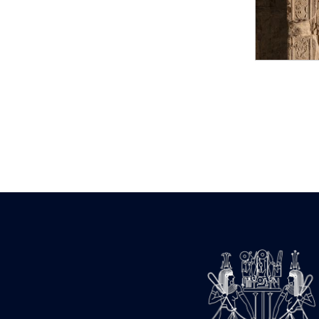
Statue d’un roi
agenouillé présentant
une table d’offrandes de
Séthi II
Statue porte-
enseigne de Séthi II
Statue porte-
enseigne de Séthi II
Stèle de la campagne
nubienne de
Psammétique II
Objets découverts
Zone des Pylônes
Centraux
e
III
pylône
« Porte » de Ramsès
IX
e
IV
pylône
e
Cour nord du IV
pylône
e
Cour sud du IV