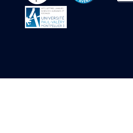
Objets découverts
Zone de l'Akhmenou
Salle des fêtes «
Heret-ib »
Autel de la salle
solaire
Base de statue
Base de statue de
Thoutmosis III
Base et pieds d’un
groupe statuaire
Fragment inférieur
de statue de Thoutmosis
III présentant un autel à
libation
Statue agenouillée
Table d’offrandes de
Thoutmosis III
Objets découverts