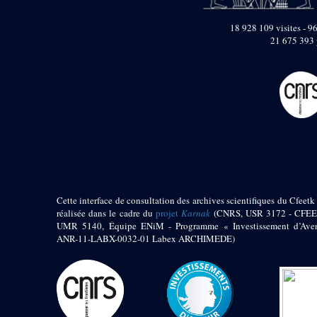
pylône
e
Cour axiale du V
18 928 109 visites - 96
pylône, avant-porte du
21 675 393 
e
VI
pylône
e
VI
pylône
e
Cour axiale du VI
pylône
e
Cour nord du VI
pylône
e
Cour sud du VI
pylône
Objets découverts
Zone Centrale du Temple
Cette interface de consultation des archives scientifiques du Cfeetk 
réalisée dans le cadre du
projet
Karnak
(CNRS, USR 3172 - CFEE
Chapelle de
UMR 5140, Équipe ENiM - Programme « Investissement d’Aven
Kamoutef
ANR-11-LABX-0032-01 Labex ARCHIMEDE)
Chapelle de Philippe
Arrhidée
Portique du
sanctuaire de la barque
« Palais de Maât »