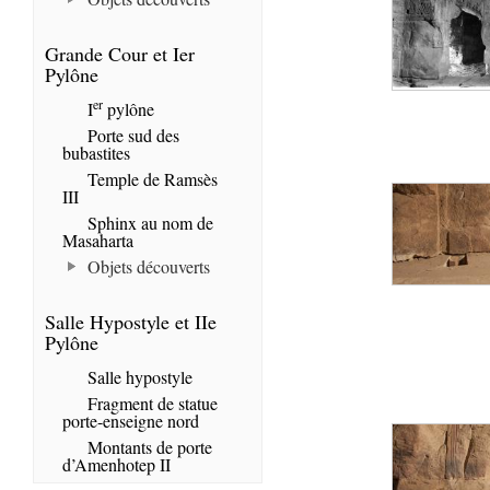
Grande Cour et Ier
Pylône
er
I
pylône
Porte sud des
bubastites
Temple de Ramsès
III
Sphinx au nom de
Masaharta
Objets découverts
Salle Hypostyle et IIe
Pylône
Salle hypostyle
Fragment de statue
porte-enseigne nord
Montants de porte
d’Amenhotep II