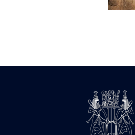
Statue d’un roi
agenouillé présentant
une table d’offrandes de
Séthi II
Statue porte-
enseigne de Séthi II
Statue porte-
enseigne de Séthi II
Stèle de la campagne
nubienne de
Psammétique II
Objets découverts
Zone des Pylônes
Centraux
e
III
pylône
« Porte » de Ramsès
IX
e
IV
pylône
e
Cour nord du IV
pylône
e
Cour sud du IV