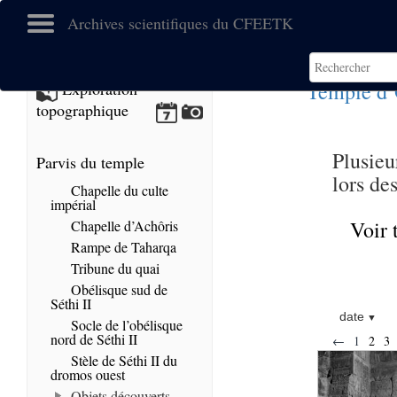
Archives scientifiques du CFEETK
Temple d’
Exploration
topographique
Plusieu
Parvis du temple
lors de
Chapelle du culte
impérial
Voir 
Chapelle d’Achôris
Rampe de Taharqa
Tribune du quai
Obélisque sud de
Séthi II
date
Socle de l’obélisque
nord de Séthi II
←
1
2
3
Stèle de Séthi II du
dromos ouest
Objets découverts