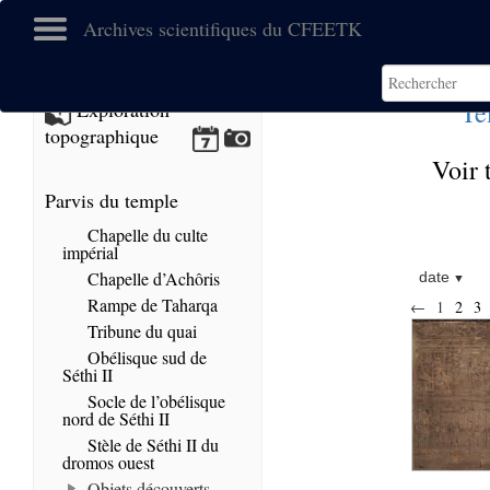
Archives scientifiques du CFEETK
Te
Exploration
topographique
Voir 
Parvis du temple
Chapelle du culte
impérial
Chapelle d’Achôris
date
Rampe de Taharqa
←
1
2
3
Tribune du quai
Obélisque sud de
Séthi II
Socle de l’obélisque
nord de Séthi II
Stèle de Séthi II du
dromos ouest
Objets découverts