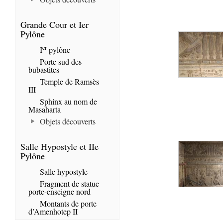
Grande Cour et Ier
Pylône
er
I
pylône
Porte sud des
bubastites
Temple de Ramsès
III
Sphinx au nom de
Masaharta
Objets découverts
Salle Hypostyle et IIe
Pylône
Salle hypostyle
Fragment de statue
porte-enseigne nord
Montants de porte
d’Amenhotep II