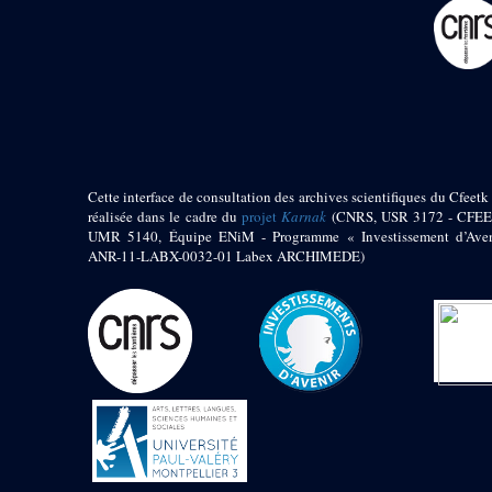
pylône
e
Cour axiale du V
pylône, avant-porte du
e
VI
pylône
e
VI
pylône
e
Cour axiale du VI
pylône
e
Cour nord du VI
pylône
Cette interface de consultation des archives scientifiques du Cfeetk 
e
Cour sud du VI
réalisée dans le cadre du
projet
Karnak
(CNRS, USR 3172 - CFEE
pylône
UMR 5140, Équipe ENiM - Programme « Investissement d’Aven
Objets découverts
ANR-11-LABX-0032-01 Labex ARCHIMEDE)
Zone Centrale du Temple
Chapelle de
Kamoutef
Chapelle de Philippe
Arrhidée
Portique du
sanctuaire de la barque
« Palais de Maât »