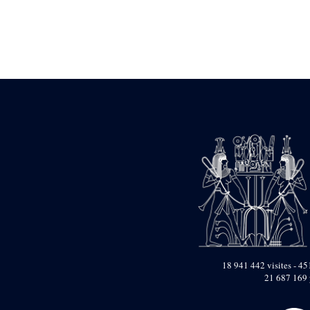
Statue d’un roi
agenouillé présentant
une table d’offrandes de
Séthi II
Statue porte-
enseigne de Séthi II
Statue porte-
enseigne de Séthi II
Stèle de la campagne
nubienne de
Psammétique II
Objets découverts
Zone des Pylônes
Centraux
e
III
pylône
« Porte » de Ramsès
IX
e
IV
pylône
18 941 442 visites - 451
e
Cour nord du IV
21 687 169 
pylône
e
Cour sud du IV