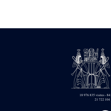
Statue d’un roi
agenouillé présentant
une table d’offrandes de
Séthi II
Statue porte-
enseigne de Séthi II
Statue porte-
enseigne de Séthi II
Stèle de la campagne
nubienne de
Psammétique II
Objets découverts
Zone des Pylônes
Centraux
e
III
pylône
« Porte » de Ramsès
IX
e
IV
pylône
18 976 835 visites - 841
e
Cour nord du IV
21 722 104 
pylône
e
Cour sud du IV