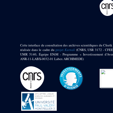
pylône
e
Cour axiale du V
pylône, avant-porte du
e
VI
pylône
e
VI
pylône
e
Cour axiale du VI
pylône
e
Cour nord du VI
pylône
Cette interface de consultation des archives scientifiques du Cfeetk 
e
Cour sud du VI
réalisée dans le cadre du
projet
Karnak
(CNRS, USR 3172 - CFEE
pylône
UMR 5140, Équipe ENiM - Programme « Investissement d’Aven
Objets découverts
ANR-11-LABX-0032-01 Labex ARCHIMEDE)
Zone Centrale du Temple
Chapelle de
Kamoutef
Chapelle de Philippe
Arrhidée
Portique du
sanctuaire de la barque
« Palais de Maât »