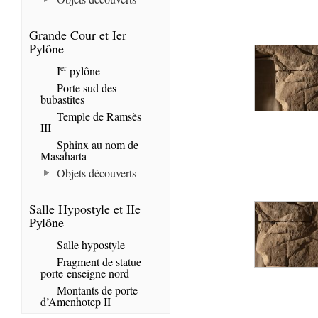
Grande Cour et Ier
Pylône
er
I
pylône
Porte sud des
bubastites
Temple de Ramsès
III
Sphinx au nom de
Masaharta
Objets découverts
Salle Hypostyle et IIe
Pylône
Salle hypostyle
Fragment de statue
porte-enseigne nord
Montants de porte
d’Amenhotep II