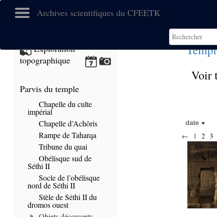
Archives scientifiques du CFEETK
Templ
Exploration
topographique
Voir 
Parvis du temple
Chapelle du culte
impérial
Chapelle d’Achôris
date
Rampe de Taharqa
←
1
2
3
Tribune du quai
Obélisque sud de
Séthi II
Socle de l’obélisque
nord de Séthi II
Stèle de Séthi II du
dromos ouest
Objets découverts