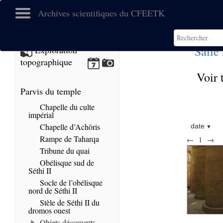
Archives scientifiques du CFEETK
Salle
Exploration
topographique
Voir 
Parvis du temple
Chapelle du culte
impérial
Chapelle d’Achôris
date
Rampe de Taharqa
←
1
→
Tribune du quai
Obélisque sud de
Séthi II
Socle de l’obélisque
nord de Séthi II
Stèle de Séthi II du
dromos ouest
Objets découverts