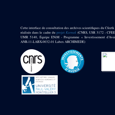
pylône
e
Cour axiale du V
pylône, avant-porte du
e
VI
pylône
e
VI
pylône
e
Cour axiale du VI
Cette interface de consultation des archives scientifiques du Cfeetk 
pylône
réalisée dans le cadre du
projet
Karnak
(CNRS, USR 3172 - CFEE
UMR 5140, Équipe ENiM - Programme « Investissement d’Aven
e
Cour nord du VI
ANR-11-LABX-0032-01 Labex ARCHIMEDE)
pylône
e
Cour sud du VI
pylône
Objets découverts
Zone Centrale du Temple
Chapelle de
Kamoutef
Chapelle de Philippe
Arrhidée
Portique du
sanctuaire de la barque
« Palais de Maât »