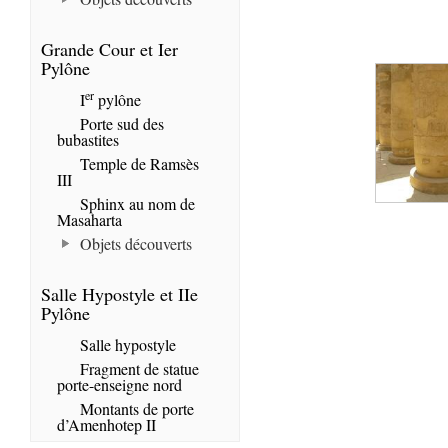
Grande Cour et Ier
Pylône
er
I
pylône
Porte sud des
bubastites
Temple de Ramsès
III
Sphinx au nom de
Masaharta
Objets découverts
Salle Hypostyle et IIe
Pylône
Salle hypostyle
Fragment de statue
porte-enseigne nord
Montants de porte
d’Amenhotep II