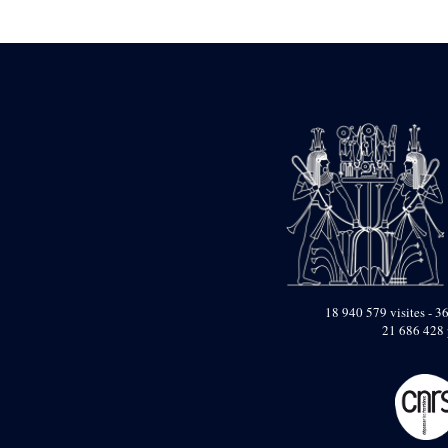
Statue d’un roi
agenouillé présentant
une table d’offrandes de
Séthi II
Statue porte-
enseigne de Séthi II
Statue porte-
enseigne de Séthi II
Stèle de la campagne
nubienne de
Psammétique II
Objets découverts
Zone des Pylônes
Centraux
e
III
pylône
18 940 579 visites - 36
21 686 428 
« Porte » de Ramsès
IX
e
IV
pylône
e
Cour nord du IV
pylône
e
Cour sud du IV