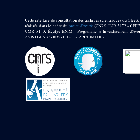
Mur extérieur de
Thoutmosis III
Magasin nord 2
Cette interface de consultation des archives scientifiques du Cfeetk 
(MN2)
réalisée dans le cadre du
projet
Karnak
(CNRS, USR 3172 - CFEE
Mur extérieur de
UMR 5140, Équipe ENiM - Programme « Investissement d’Aven
Thoutmosis III
ANR-11-LABX-0032-01 Labex ARCHIMEDE)
Zone Solaire de l'Est
Colonnade orientale
de Taharqa
Temple de l’est de
Ramsès II
Zone Osirienne de l'Est
Chapelle
anépigraphe avec
claustrum
Chapelle d’Osiris
Heqa-djet
Objets découverts