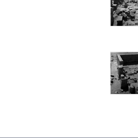
pylône
e
Cour axiale du V
pylône, avant-porte du
e
VI
pylône
e
VI
pylône
e
Cour axiale du VI
pylône
e
Cour nord du VI
pylône
e
Cour sud du VI
pylône
Objets découverts
Zone Centrale du Temple
Chapelle de
Kamoutef
Chapelle de Philippe
Arrhidée
Portique du
sanctuaire de la barque
« Palais de Maât »