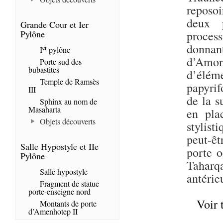
reposoi
deux 
Grande Cour et Ier
Pylône
process
donnan
er
I
pylône
d’Amo
Porte sud des
bubastites
d’élém
Temple de Ramsès
papyrif
III
de la s
Sphinx au nom de
Masaharta
en pla
Objets découverts
stylist
peut-ê
Salle Hypostyle et IIe
porte 
Pylône
Taharqa
Salle hypostyle
antérie
Fragment de statue
porte-enseigne nord
Voir 
Montants de porte
d’Amenhotep II