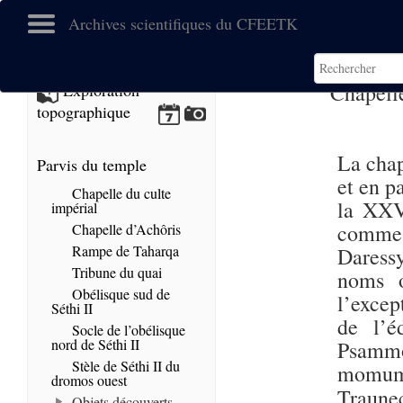
Archives scientifiques du CFEETK
Chapell
Exploration
topographique
La chap
Parvis du temple
et en p
Chapelle du culte
la XX
impérial
comme
Chapelle d’Achôris
Rampe de Taharqa
Daress
Tribune du quai
noms o
Obélisque sud de
l’excep
Séthi II
de l’é
Socle de l’obélisque
nord de Séthi II
Psammo
Stèle de Séthi II du
momume
dromos ouest
Traune
Objets découverts