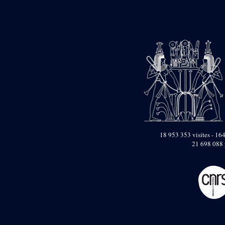
Objets découverts
Zone de l'Akhmenou
Salle des fêtes «
Heret-ib »
Autel de la salle
solaire
Base de statue
Base de statue de
Thoutmosis III
Base et pieds d’un
groupe statuaire
18 953 353 visites - 164
Fragment inférieur
21 698 088 
de statue de Thoutmosis
III présentant un autel à
libation
Statue agenouillée
Table d’offrandes de
Thoutmosis III
Objets découverts