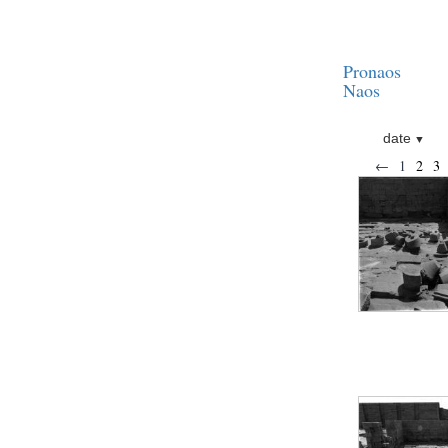
Statue d’un roi
agenouillé présentant
une table d’offrandes de
Séthi II
Pronaos
Statue porte-
enseigne de Séthi II
Naos
Statue porte-
enseigne de Séthi II
date
Stèle de la campagne
←
1
2
3
nubienne de
Psammétique II
Objets découverts
Zone des Pylônes
Centraux
e
III
pylône
« Porte » de Ramsès
IX
e
IV
pylône
e
Cour nord du IV
pylône
e
Cour sud du IV