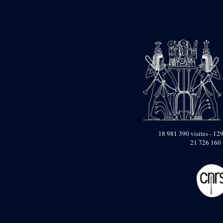
Objets découverts
Zone de l'Akhmenou
Salle des fêtes «
Heret-ib »
Autel de la salle
solaire
Base de statue
Base de statue de
Thoutmosis III
Base et pieds d’un
groupe statuaire
18 981 390 visites - 129
Fragment inférieur
21 726 160 
de statue de Thoutmosis
III présentant un autel à
libation
Statue agenouillée
Table d’offrandes de
Thoutmosis III
Objets découverts