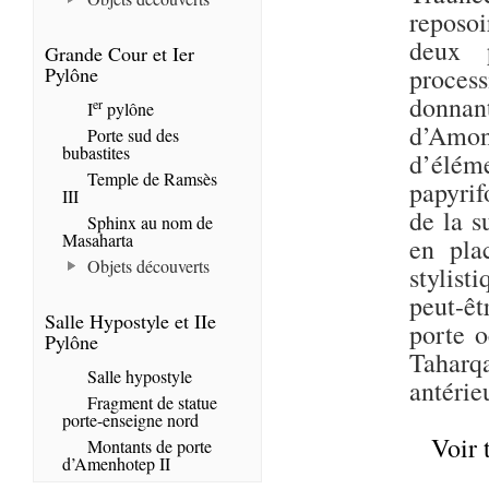
reposoi
deux 
Grande Cour et Ier
Pylône
process
donnan
er
I
pylône
d’Amo
Porte sud des
bubastites
d’élém
Temple de Ramsès
papyrif
III
de la s
Sphinx au nom de
Masaharta
en pla
Objets découverts
stylist
peut-ê
Salle Hypostyle et IIe
porte 
Pylône
Taharqa
Salle hypostyle
antérie
Fragment de statue
porte-enseigne nord
Voir 
Montants de porte
d’Amenhotep II