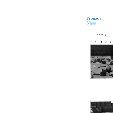
Statue d’un roi
agenouillé présentant
une table d’offrandes de
Séthi II
Pronaos
Statue porte-
enseigne de Séthi II
Naos
Statue porte-
enseigne de Séthi II
date
Stèle de la campagne
←
1
2
3
nubienne de
Psammétique II
Objets découverts
Zone des Pylônes
Centraux
e
III
pylône
« Porte » de Ramsès
IX
e
IV
pylône
e
Cour nord du IV
pylône
e
Cour sud du IV