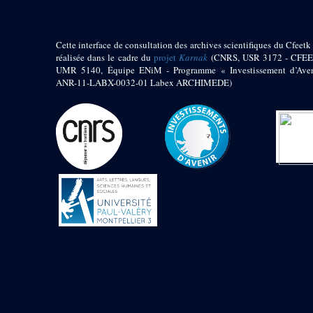
Mur extérieur de
Thoutmosis III
Magasin nord 2
Cette interface de consultation des archives scientifiques du Cfeetk 
(MN2)
réalisée dans le cadre du
projet
Karnak
(CNRS, USR 3172 - CFEE
Mur extérieur de
UMR 5140, Équipe ENiM - Programme « Investissement d’Aven
Thoutmosis III
ANR-11-LABX-0032-01 Labex ARCHIMEDE)
Zone Solaire de l'Est
Colonnade orientale
de Taharqa
Temple de l’est de
Ramsès II
Zone Osirienne de l'Est
Chapelle
anépigraphe avec
claustrum
Chapelle d’Osiris
Heqa-djet
Objets découverts