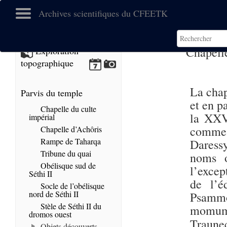
Archives scientifiques du CFEETK
Chapell
Exploration
topographique
La chap
Parvis du temple
et en p
Chapelle du culte
la XX
impérial
comme
Chapelle d’Achôris
Rampe de Taharqa
Daress
Tribune du quai
noms o
Obélisque sud de
l’excep
Séthi II
de l’é
Socle de l’obélisque
nord de Séthi II
Psammo
Stèle de Séthi II du
momume
dromos ouest
Traune
Objets découverts