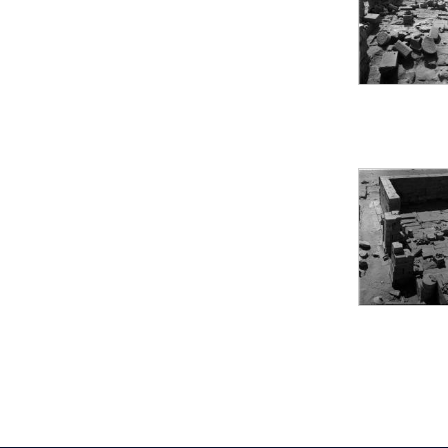
pylône
e
Cour axiale du V
pylône, avant-porte du
e
VI
pylône
e
VI
pylône
e
Cour axiale du VI
pylône
e
Cour nord du VI
pylône
e
Cour sud du VI
pylône
Objets découverts
Zone Centrale du Temple
Chapelle de
Kamoutef
Chapelle de Philippe
Arrhidée
Portique du
sanctuaire de la barque
« Palais de Maât »