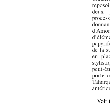
reposoi
deux 
process
donnan
d’Amo
d’élém
papyrif
de la s
en pla
stylist
peut-ê
porte 
Taharqa
antérie
Voir 