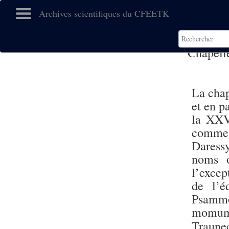
Archives scientifiques du CFEETK
Chapell
La chap
et en p
la XX
comme
Daress
noms o
l’excep
de l’é
Psammo
momume
Traune