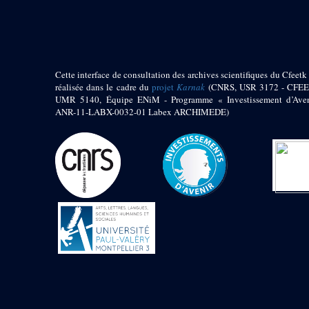
pylône
e
Cour axiale du V
pylône, avant-porte du
e
VI
pylône
e
VI
pylône
e
Cour axiale du VI
Cette interface de consultation des archives scientifiques du Cfeetk 
pylône
réalisée dans le cadre du
projet
Karnak
(CNRS, USR 3172 - CFEE
UMR 5140, Équipe ENiM - Programme « Investissement d’Aven
e
Cour nord du VI
ANR-11-LABX-0032-01 Labex ARCHIMEDE)
pylône
e
Cour sud du VI
pylône
Objets découverts
Zone Centrale du Temple
Chapelle de
Kamoutef
Chapelle de Philippe
Arrhidée
Portique du
sanctuaire de la barque
« Palais de Maât »