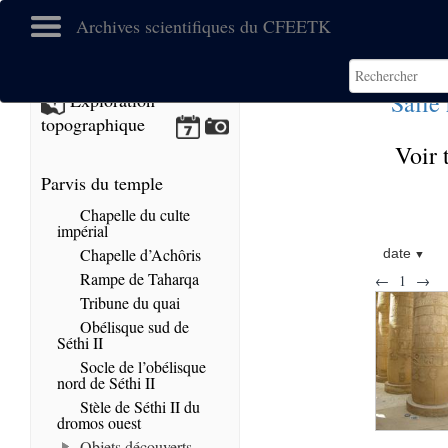
Archives scientifiques du CFEETK
Salle
Exploration
topographique
Voir 
Parvis du temple
Chapelle du culte
impérial
Chapelle d’Achôris
date
Rampe de Taharqa
←
1
→
Tribune du quai
Obélisque sud de
Séthi II
Socle de l’obélisque
nord de Séthi II
Stèle de Séthi II du
dromos ouest
Objets découverts