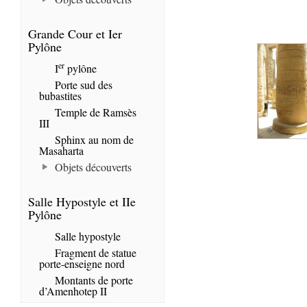
Grande Cour et Ier
Pylône
er
I
pylône
Porte sud des
bubastites
Temple de Ramsès
III
Sphinx au nom de
Masaharta
Objets découverts
Salle Hypostyle et IIe
Pylône
Salle hypostyle
Fragment de statue
porte-enseigne nord
Montants de porte
d’Amenhotep II