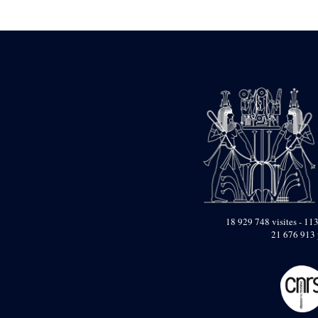
Statue d’un roi
agenouillé présentant
une table d’offrandes de
Séthi II
Statue porte-
enseigne de Séthi II
Statue porte-
enseigne de Séthi II
Stèle de la campagne
nubienne de
Psammétique II
Objets découverts
Zone des Pylônes
Centraux
e
III
pylône
18 929 748 visites - 113
21 676 913 
« Porte » de Ramsès
IX
e
IV
pylône
e
Cour nord du IV
pylône
e
Cour sud du IV