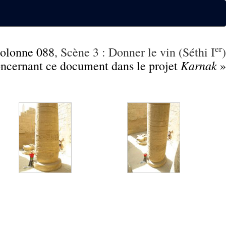
er
olonne 088
, Scène 3 : Donner le vin (Séthi I
)
Karnak
concernant ce document dans le projet
»