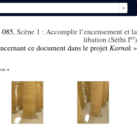
 085
, Scène 1 : Accomplir l’encensement et la
er
libation (Séthi I
)
Karnak
concernant ce document dans le projet
»
mat