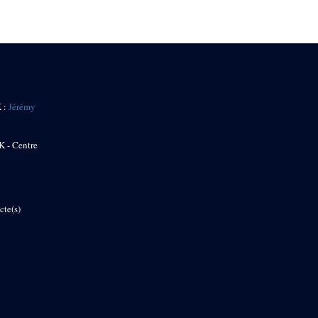
K :
Jérémy
K - Centre
cte(s)