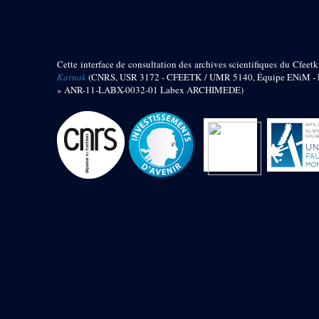
barque
« Palais de Maât »
Objets découverts
Cette interface de consultation des archives scientifiques du Cfeetk
Zone de l'Akhmenou
Karnak
(CNRS, USR 3172 - CFEETK / UMR 5140, Équipe ENiM - Pr
» ANR-11-LABX-0032-01 Labex ARCHIMEDE)
Salle des fêtes « Heret-ib »
Autel de la salle solaire
Base de statue
Base de statue de Thoutmosis III
Base et pieds d’un groupe
statuaire
Fragment inférieur de statue de
Thoutmosis III présentant un autel à
libation
Statue agenouillée
Table d’offrandes de Thoutmosis
III
Objets découverts
Mur extérieur de Thoutmosis III