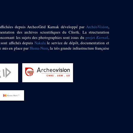
affichées depuis ArcheoGrid Karnak développé par
ArchéoVision
,
entation des archives scientifiques du Cfeetk. La structuration
oncernant les sujets des photographies sont issus du
projet
Karnak
.
 sont affichés depuis
Nakala
le service de dépôt, documentation et
e mis en place par
Huma-Num
, la très grande infrastructure française