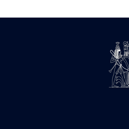
Zone des Pylônes Centraux
e
III
pylône
« Porte » de Ramsès IX
e
IV
pylône
e
Cour nord du IV
pylône
e
Cour sud du IV
pylône
e
Cour axiale du V
pylône, avant-
e
porte du VI
pylône
e
VI
pylône
e
Cour axiale du VI
pylône
e
Cour nord du VI
pylône
e
Cour sud du VI
pylône
Objets découverts
Zone Centrale du Temple
Chapelle de Kamoutef
Chapelle de Philippe Arrhidée
Portique du sanctuaire de la