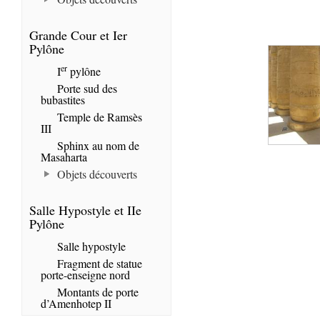
Grande Cour et Ier
Pylône
er
I
pylône
Porte sud des
bubastites
Temple de Ramsès
III
Sphinx au nom de
Masaharta
Objets découverts
Salle Hypostyle et IIe
Pylône
Salle hypostyle
Fragment de statue
porte-enseigne nord
Montants de porte
d’Amenhotep II