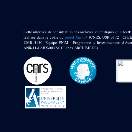
pylône
e
Cour axiale du V
pylône, avant-porte du
e
VI
pylône
e
VI
pylône
e
Cour axiale du VI
Cette interface de consultation des archives scientifiques du Cfeetk 
pylône
réalisée dans le cadre du
projet
Karnak
(CNRS, USR 3172 - CFEE
UMR 5140, Équipe ENiM - Programme « Investissement d’Aven
e
Cour nord du VI
ANR-11-LABX-0032-01 Labex ARCHIMEDE)
pylône
e
Cour sud du VI
pylône
Objets découverts
Zone Centrale du Temple
Chapelle de
Kamoutef
Chapelle de Philippe
Arrhidée
Portique du
sanctuaire de la barque
« Palais de Maât »