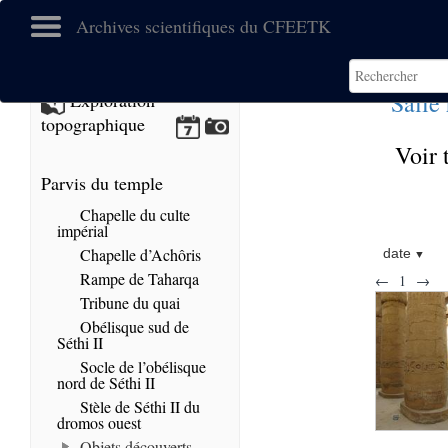
Archives scientifiques du CFEETK
Salle
Exploration
topographique
Voir 
Parvis du temple
Chapelle du culte
impérial
Chapelle d’Achôris
date
Rampe de Taharqa
←
1
→
Tribune du quai
Obélisque sud de
Séthi II
Socle de l’obélisque
nord de Séthi II
Stèle de Séthi II du
dromos ouest
Objets découverts