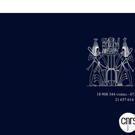
Statue d’un roi
agenouillé présentant
une table d’offrandes de
Séthi II
Statue porte-
enseigne de Séthi II
Statue porte-
enseigne de Séthi II
Stèle de la campagne
nubienne de
Psammétique II
Objets découverts
Zone des Pylônes
Centraux
e
III
pylône
18 908 344 visites - 473
21 657 614 
« Porte » de Ramsès
IX
e
IV
pylône
e
Cour nord du IV
pylône
e
Cour sud du IV