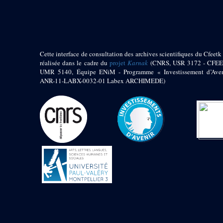
pylône
e
Cour axiale du V
pylône, avant-porte du
e
VI
pylône
e
VI
pylône
e
Cour axiale du VI
Cette interface de consultation des archives scientifiques du Cfeetk 
pylône
réalisée dans le cadre du
projet
Karnak
(CNRS, USR 3172 - CFEE
UMR 5140, Équipe ENiM - Programme « Investissement d’Aven
e
Cour nord du VI
ANR-11-LABX-0032-01 Labex ARCHIMEDE)
pylône
e
Cour sud du VI
pylône
Objets découverts
Zone Centrale du Temple
Chapelle de
Kamoutef
Chapelle de Philippe
Arrhidée
Portique du
sanctuaire de la barque
« Palais de Maât »