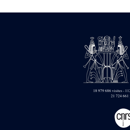
Statue d’un roi
agenouillé présentant
une table d’offrandes de
Séthi II
Statue porte-
enseigne de Séthi II
Statue porte-
enseigne de Séthi II
Stèle de la campagne
nubienne de
Psammétique II
Objets découverts
Zone des Pylônes
Centraux
e
III
pylône
18 979 686 visites - 112
21 724 661 
« Porte » de Ramsès
IX
e
IV
pylône
e
Cour nord du IV
pylône
e
Cour sud du IV