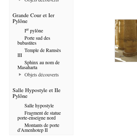
Grande Cour et Ier
Pylône
er
I
pylône
Porte sud des
bubastites
Temple de Ramsès
III
Sphinx au nom de
Masaharta
Objets découverts
Salle Hypostyle et IIe
Pylône
Salle hypostyle
Fragment de statue
porte-enseigne nord
Montants de porte
d’Amenhotep II