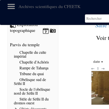
Archives scientifiques du CFEETK
Salle
Exploration
topographique
Voir 
Parvis du temple
Chapelle du culte
impérial
Chapelle d’Achôris
date
Rampe de Taharqa
←
1
→
Tribune du quai
Obélisque sud de
Séthi II
Socle de l’obélisque
nord de Séthi II
Stèle de Séthi II du
dromos ouest
Objets découverts