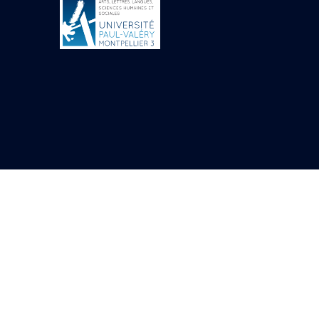
Objets découverts
Zone de l'Akhmenou
Salle des fêtes «
Heret-ib »
Autel de la salle
solaire
Base de statue
Base de statue de
Thoutmosis III
Base et pieds d’un
groupe statuaire
Fragment inférieur
de statue de Thoutmosis
III présentant un autel à
libation
Statue agenouillée
Table d’offrandes de
Thoutmosis III
Objets découverts