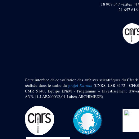
pylône
18 908 347 visites - 47
e
Cour axiale du V
21 657 616 
pylône, avant-porte du
e
VI
pylône
e
VI
pylône
e
Cour axiale du VI
pylône
e
Cour nord du VI
pylône
e
Cour sud du VI
pylône
Objets découverts
Cette interface de consultation des archives scientifiques du Cfeetk 
réalisée dans le cadre du
projet
Karnak
(CNRS, USR 3172 - CFEE
Zone Centrale du Temple
UMR 5140, Équipe ENiM - Programme « Investissement d’Aven
Chapelle de
ANR-11-LABX-0032-01 Labex ARCHIMEDE)
Kamoutef
Chapelle de Philippe
Arrhidée
Portique du
sanctuaire de la barque
« Palais de Maât »