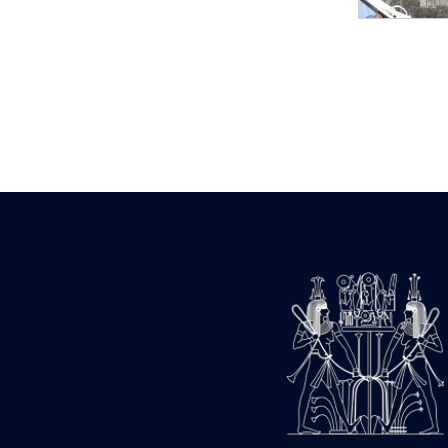
Statue d’un roi
agenouillé présentant
une table d’offrandes de
Séthi II
Statue porte-
enseigne de Séthi II
Statue porte-
enseigne de Séthi II
Stèle de la campagne
nubienne de
Psammétique II
Objets découverts
Zone des Pylônes
Centraux
e
III
pylône
« Porte » de Ramsès
IX
e
IV
pylône
e
Cour nord du IV
pylône
e
Cour sud du IV