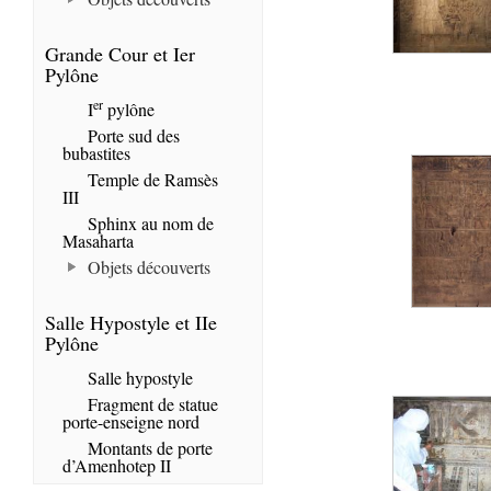
Grande Cour et Ier
Pylône
er
I
pylône
Porte sud des
bubastites
Temple de Ramsès
III
Sphinx au nom de
Masaharta
Objets découverts
Salle Hypostyle et IIe
Pylône
Salle hypostyle
Fragment de statue
porte-enseigne nord
Montants de porte
d’Amenhotep II