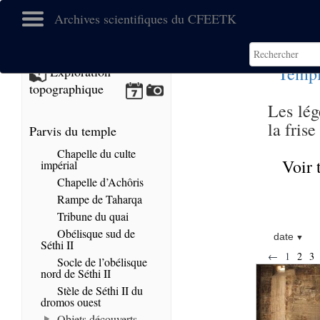
Archives scientifiques du CFEETK
Templ
Exploration
topographique
Les lég
la fris
Parvis du temple
Chapelle du culte
Voir 
impérial
Chapelle d’Achôris
Rampe de Taharqa
Tribune du quai
Obélisque sud de
date
Séthi II
←
1
2
3
Socle de l’obélisque
nord de Séthi II
Stèle de Séthi II du
dromos ouest
Objets découverts