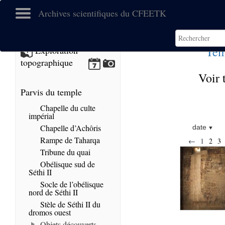
Archives scientifiques du CFEETK
Tem
Exploration
topographique
Voir 
Parvis du temple
Chapelle du culte
impérial
Chapelle d’Achôris
date
Rampe de Taharqa
←
1
2
3
Tribune du quai
Obélisque sud de
Séthi II
Socle de l’obélisque
nord de Séthi II
Stèle de Séthi II du
dromos ouest
Objets découverts