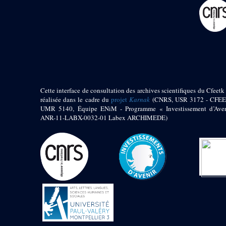
pylône
e
Cour axiale du V
pylône, avant-porte du
e
VI
pylône
e
VI
pylône
e
Cour axiale du VI
pylône
e
Cour nord du VI
pylône
Cette interface de consultation des archives scientifiques du Cfeetk 
e
Cour sud du VI
réalisée dans le cadre du
projet
Karnak
(CNRS, USR 3172 - CFEE
pylône
UMR 5140, Équipe ENiM - Programme « Investissement d’Aven
Objets découverts
ANR-11-LABX-0032-01 Labex ARCHIMEDE)
Zone Centrale du Temple
Chapelle de
Kamoutef
Chapelle de Philippe
Arrhidée
Portique du
sanctuaire de la barque
« Palais de Maât »