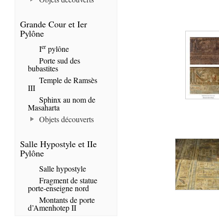
Grande Cour et Ier
Pylône
er
I
pylône
Porte sud des
bubastites
Temple de Ramsès
III
Sphinx au nom de
Masaharta
Objets découverts
Salle Hypostyle et IIe
Pylône
Salle hypostyle
Fragment de statue
porte-enseigne nord
Montants de porte
d’Amenhotep II