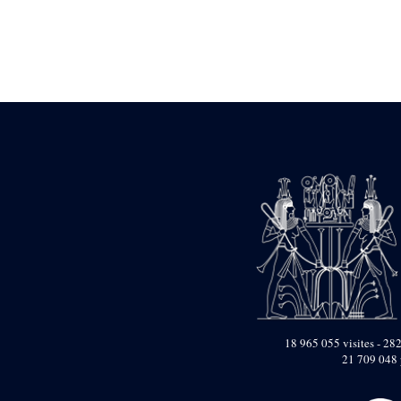
Statue d’un roi
agenouillé présentant
une table d’offrandes de
Séthi II
Statue porte-
enseigne de Séthi II
Statue porte-
enseigne de Séthi II
Stèle de la campagne
nubienne de
Psammétique II
Objets découverts
Zone des Pylônes
Centraux
e
III
pylône
« Porte » de Ramsès
IX
e
IV
pylône
18 965 055 visites - 282
e
Cour nord du IV
21 709 048 
pylône
e
Cour sud du IV